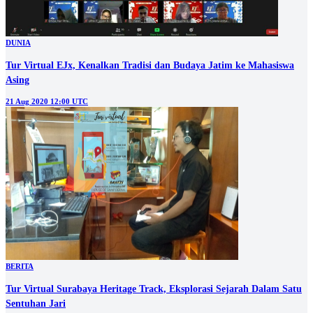
DUNIA
Tur Virtual EJx, Kenalkan Tradisi dan Budaya Jatim ke Mahasiswa
Asing
21 Aug 2020 12:00 UTC
BERITA
Tur Virtual Surabaya Heritage Track, Eksplorasi Sejarah Dalam Satu
Sentuhan Jari