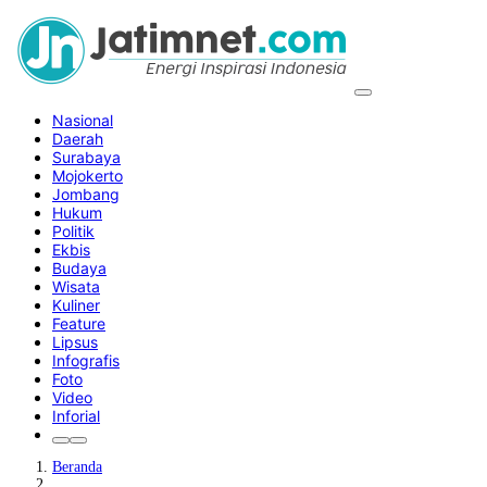
Nasional
Daerah
Surabaya
Mojokerto
Jombang
Hukum
Politik
Ekbis
Budaya
Wisata
Kuliner
Feature
Lipsus
Infografis
Foto
Video
Inforial
Beranda