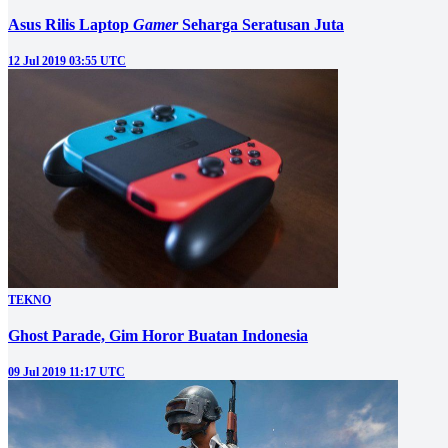
Asus Rilis Laptop
Gamer
Seharga Seratusan Juta
12 Jul 2019 03:55 UTC
TEKNO
Ghost Parade, Gim Horor Buatan Indonesia
09 Jul 2019 11:17 UTC