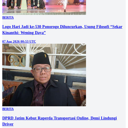
BERITA
Logo Hari Jadi ke-530 Ponorogo Diluncurkan, Usung Filosofi “Sekar
Kinanthi: Wening Daya”
07 Aug 2026 00:53 UTC
BERITA
DPRD Jatim Kebut Raperda Transportasi Online, Demi Lindungi
Driver