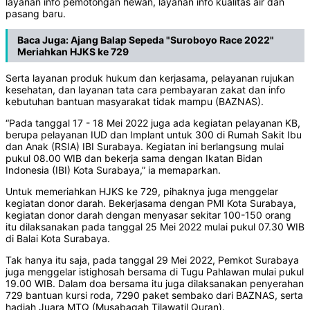
layanan info pemotongan hewan, layanan info kualitas air dan
pasang baru.
Baca Juga:
Ajang Balap Sepeda "Suroboyo Race 2022"
Meriahkan HJKS ke 729
Serta layanan produk hukum dan kerjasama, pelayanan rujukan
kesehatan, dan layanan tata cara pembayaran zakat dan info
kebutuhan bantuan masyarakat tidak mampu (BAZNAS).
“Pada tanggal 17 - 18 Mei 2022 juga ada kegiatan pelayanan KB,
berupa pelayanan IUD dan Implant untuk 300 di Rumah Sakit Ibu
dan Anak (RSIA) IBI Surabaya. Kegiatan ini berlangsung mulai
pukul 08.00 WIB dan bekerja sama dengan Ikatan Bidan
Indonesia (IBI) Kota Surabaya,” ia memaparkan.
Untuk memeriahkan HJKS ke 729, pihaknya juga menggelar
kegiatan donor darah. Bekerjasama dengan PMI Kota Surabaya,
kegiatan donor darah dengan menyasar sekitar 100-150 orang
itu dilaksanakan pada tanggal 25 Mei 2022 mulai pukul 07.30 WIB
di Balai Kota Surabaya.
Tak hanya itu saja, pada tanggal 29 Mei 2022, Pemkot Surabaya
juga menggelar istighosah bersama di Tugu Pahlawan mulai pukul
19.00 WIB. Dalam doa bersama itu juga dilaksanakan penyerahan
729 bantuan kursi roda, 7290 paket sembako dari BAZNAS, serta
hadiah Juara MTQ (Musabaqah Tilawatil Quran).