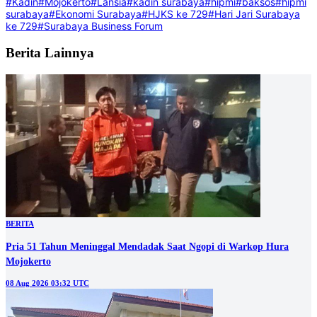
#Kadin
#Mojokerto
#Lansia
#kadin surabaya
#hipmi
#baksos
#hipmi
surabaya
#Ekonomi Surabaya
#HJKS ke 729
#Hari Jari Surabaya
ke 729
#Surabaya Business Forum
Berita Lainnya
BERITA
Pria 51 Tahun Meninggal Mendadak Saat Ngopi di Warkop Hura
Mojokerto
08 Aug 2026 03:32 UTC