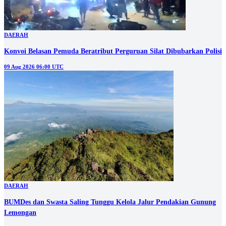
DAERAH
Konvoi Belasan Pemuda Beratribut Perguruan Silat Dibubarkan Polisi
09 Aug 2026 06:00 UTC
DAERAH
BUMDes dan Swasta Saling Tunggu Kelola Jalur Pendakian Gunung
Lemongan