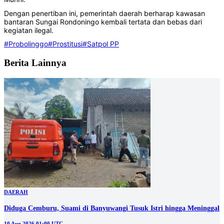
Dengan penertiban ini, pemerintah daerah berharap kawasan
bantaran Sungai Rondoningo kembali tertata dan bebas dari
kegiatan ilegal.
#Probolinggo
#Prostitusi
#Satpol PP
Berita Lainnya
DAERAH
Diduga Cemburu, Suami di Banyuwangi Tusuk Istri hingga Meninggal
10 Aug 2026 01:00 UTC