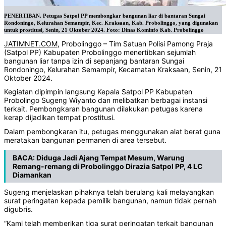
PENERTIBAN. Petugas Satpol PP membongkar bangunan liar di bantaran Sungai
Rondoningo, Kelurahan Semampir, Kec. Kraksaan, Kab. Probolinggo, yang digunakan
untuk prostitusi, Senin, 21 Oktober 2024. Foto: Dinas Kominfo Kab. Probolinggo
JATIMNET.COM
, Probolinggo – Tim Satuan Polisi Pamong Praja
(Satpol PP) Kabupaten Probolinggo menertibkan sejumlah
bangunan liar tanpa izin di sepanjang bantaran Sungai
Rondoningo, Kelurahan Semampir, Kecamatan Kraksaan, Senin, 21
Oktober 2024.
Kegiatan dipimpin langsung Kepala Satpol PP Kabupaten
Probolingo Sugeng Wiyanto dan melibatkan berbagai instansi
terkait. Pembongkaran bangunan dilakukan petugas karena
kerap dijadikan tempat prostitusi.
Dalam pembongkaran itu, petugas menggunakan alat berat guna
meratakan bangunan permanen di area tersebut.
BACA:
Diduga Jadi Ajang Tempat Mesum, Warung
Remang-remang di Probolinggo Dirazia Satpol PP, 4 LC
Diamankan
Sugeng menjelaskan pihaknya telah berulang kali melayangkan
surat peringatan kepada pemilik bangunan, namun tidak pernah
digubris.
“Kami telah memberikan tiga surat peringatan terkait bangunan