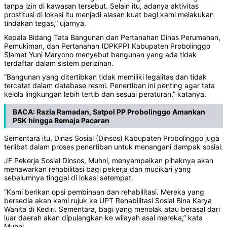
tanpa izin di kawasan tersebut. Selain itu, adanya aktivitas
prostitusi di lokasi itu menjadi alasan kuat bagi kami melakukan
tindakan tegas,” ujarnya.
Kepala Bidang Tata Bangunan dan Pertanahan Dinas Perumahan,
Pemukiman, dan Pertanahan (DPKPP) Kabupaten Probolinggo
Slamet Yuni Maryono menyebut bangunan yang ada tidak
terdaftar dalam sistem perizinan.
“Bangunan yang ditertibkan tidak memiliki legalitas dan tidak
tercatat dalam database resmi. Penertiban ini penting agar tata
kelola lingkungan lebih tertib dan sesuai peraturan,” katanya.
BACA:
Razia Ramadan, Satpol PP Probolinggo Amankan
PSK hingga Remaja Pacaran
Sementara itu, Dinas Sosial (Dinsos) Kabupaten Probolinggo juga
terlibat dalam proses penertiban untuk menangani dampak sosial.
JF Pekerja Sosial Dinsos, Muhni, menyampaikan pihaknya akan
menawarkan rehabilitasi bagi pekerja dan mucikari yang
sebelumnya tinggal di lokasi setempat.
“Kami berikan opsi pembinaan dan rehabilitasi. Mereka yang
bersedia akan kami rujuk ke UPT Rehabilitasi Sosial Bina Karya
Wanita di Kediri. Sementara, bagi yang menolak atau berasal dari
luar daerah akan dipulangkan ke wilayah asal mereka,” kata
Muhni.