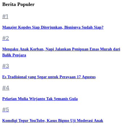
Berita Populer
#1
Manajer Kopdes Siap Diterjunkan, Bisnisnya Sudah Siap?
#2
Mengaku Anak Korban, Napi Jalankan Penipuan Emas Murah dari
Balik Penjara
#3
Es Tradisional yang Segar untuk Perayaan 17 Agustus
#4
Pelarian Mulia Wirjanto Tak Semanis Gula
#5
Komdigi Tegur YouTube, Kasus Bigmo Uji Moderasi Anak