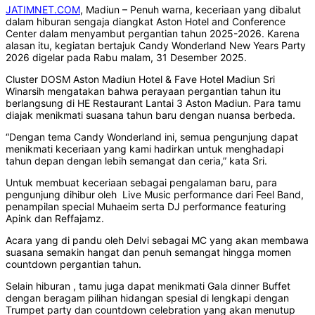
JATIMNET.COM
, Madiun – Penuh warna, keceriaan yang dibalut
dalam hiburan sengaja diangkat Aston Hotel and Conference
Center dalam menyambut pergantian tahun 2025-2026. Karena
alasan itu, kegiatan bertajuk Candy Wonderland New Years Party
2026 digelar pada Rabu malam, 31 Desember 2025.
Cluster DOSM Aston Madiun Hotel & Fave Hotel Madiun Sri
Winarsih mengatakan bahwa perayaan pergantian tahun itu
berlangsung di HE Restaurant Lantai 3 Aston Madiun. Para tamu
diajak menikmati suasana tahun baru dengan nuansa berbeda.
“Dengan tema Candy Wonderland ini, semua pengunjung dapat
menikmati keceriaan yang kami hadirkan untuk menghadapi
tahun depan dengan lebih semangat dan ceria,” kata Sri.
Untuk membuat keceriaan sebagai pengalaman baru, para
pengunjung dihibur oleh Live Music performance dari Feel Band,
penampilan special Muhaeim serta DJ performance featuring
Apink dan Reffajamz.
Acara yang di pandu oleh Delvi sebagai MC yang akan membawa
suasana semakin hangat dan penuh semangat hingga momen
countdown pergantian tahun.
Selain hiburan , tamu juga dapat menikmati Gala dinner Buffet
dengan beragam pilihan hidangan spesial di lengkapi dengan
Trumpet party dan countdown celebration yang akan menutup