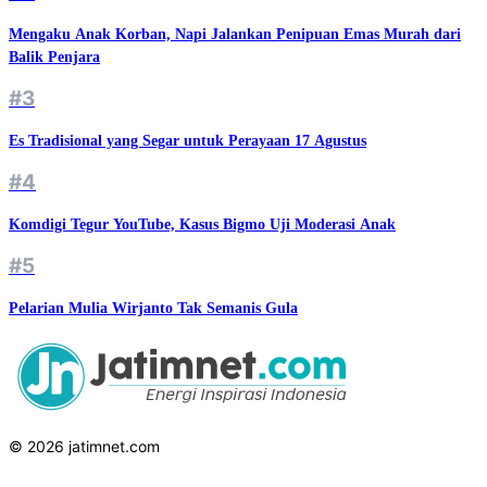
Mengaku Anak Korban, Napi Jalankan Penipuan Emas Murah dari
Balik Penjara
#3
Es Tradisional yang Segar untuk Perayaan 17 Agustus
#4
Komdigi Tegur YouTube, Kasus Bigmo Uji Moderasi Anak
#5
Pelarian Mulia Wirjanto Tak Semanis Gula
© 2026 jatimnet.com