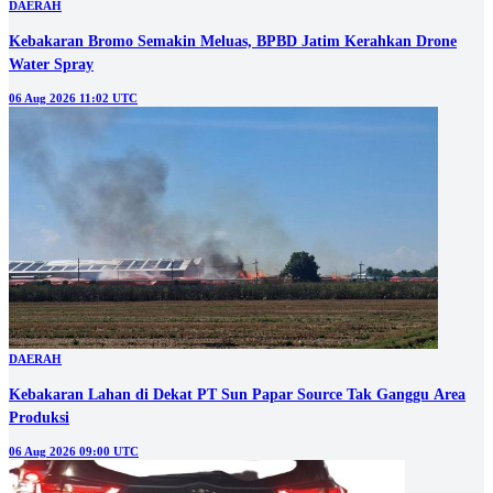
DAERAH
Kebakaran Bromo Semakin Meluas, BPBD Jatim Kerahkan Drone
Water Spray
06 Aug 2026 11:02 UTC
DAERAH
Kebakaran Lahan di Dekat PT Sun Papar Source Tak Ganggu Area
Produksi
06 Aug 2026 09:00 UTC