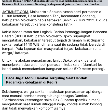
Anggota Damkar BPBD Kabupaten Mojokerto saat melakukan pemadaman di Desa
Kemasan Tani, Kecamatan Gondang, Kabupaten Mojokerto. Foto : dok. Damkar
JATIMNET.COM
, Mojokerto - Sebuah rumah semi permanen di
Dusun Ketanen, Desa Kemasan Tani, Kecamatan Gondang,
Kabupaten Mojokerto habis terbakar, Senin, 27 Juni 2022. Diduga
kebakaran tersebut karena konsleting listrik.
Kabid Kedaruratan dan Logistik Badan Penanggulangan Bencana
Daerah (BPBD) Kabupaten Mojokerto Djoko Supangkat
mengatakan, kebakaran tersebut terjadi di rumah milik Suparno
sekitar pukul 14.10 WIB, dimana saat itu sedang tidak berada di
tempat. "Ada laporan dari masyarakat terjadi kebakaran rumah
warga," katanya.
Untuk melakukan pemadaman, lanjut Djoko, pihaknya telah
menerjunkan dua unit mobil pemadam kebakaran (damkar) ke
lokasi untuk memadamkan bangunan seluas 5X9 meter persegi.
Baca Juga:
Mobil Damkar Terguling Saat Hendak
Padamkan Kebakaran di Kediri
Sebelumnya, warga sekitar melakukan pemadaman api dengan
cara manual, sembari menghubungi petugas Damkar.
"Berdasarkan keterangan saksi Pak Suparno (pemilik rumah)
mengatakan saat rumah ditinggal kerja, kondisi rumah kosong
dan tidak menyalakan kompor," ujarnya.