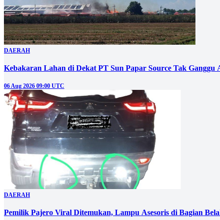
DAERAH
Kebakaran Lahan di Dekat PT Sun Papar Source Tak Ganggu 
06 Aug 2026 09:00 UTC
DAERAH
Pemilik Pajero Viral Ditemukan, Lampu Asesoris di Bagian Bel