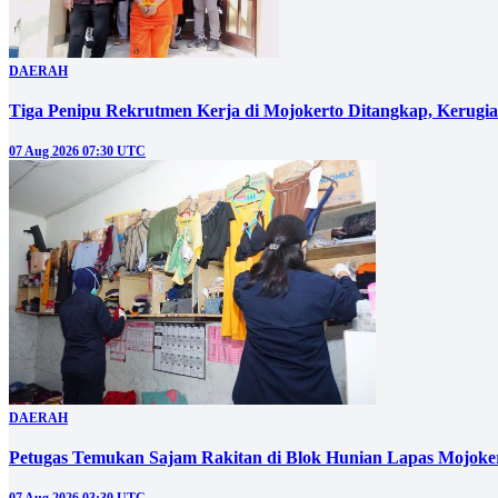
DAERAH
Tiga Penipu Rekrutmen Kerja di Mojokerto Ditangkap, Kerugi
07 Aug 2026 07:30 UTC
DAERAH
Petugas Temukan Sajam Rakitan di Blok Hunian Lapas Mojoke
07 Aug 2026 03:30 UTC