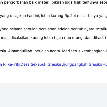
ngorbanan baik materi, pikiran juga fisik tentunya sebag
ng disajikan hari ini, lebih kurang Rp.2,4 miliar biaya ya
yong selama sebulan persiapan adalah bentuk nyata totali
 Ormas, disaksikan kurang lebih tujuh ribu orang, dan diha
sia. Alhamdulillah berjalan acara. Mari terus kembangkan l
a.
 RI ke-78
#Desa Sekapuk Gresik
#Ujungpangkah Gresik
#HU