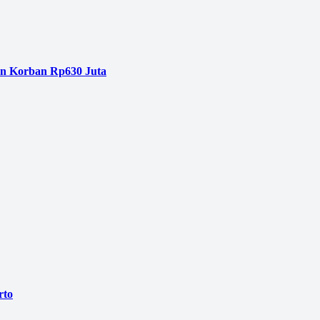
an Korban Rp630 Juta
rto