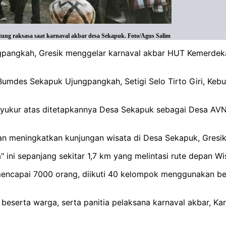
ng raksasa saat karnaval akbar desa Sekapuk. Foto/Agus Salim
gpangkah, Gresik menggelar karnaval akbar HUT Kemerdeka
umdes Sekapuk Ujungpangkah, Setigi Selo Tirto Giri, Kebun
yukur atas ditetapkannya Desa Sekapuk sebagai Desa AVN
n meningkatkan kunjungan wisata di Desa Sekapuk, Gresik
 ini sepanjang sekitar 1,7 km yang melintasi rute depan Wi
mencapai 7000 orang, diikuti 40 kelompok menggunakan b
eserta warga, serta panitia pelaksana karnaval akbar, Kar