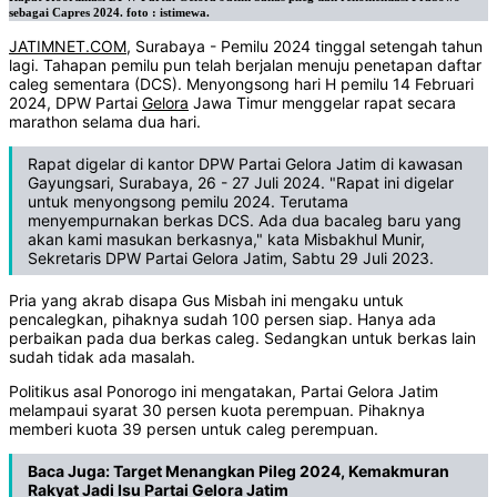
sebagai Capres 2024. foto : istimewa.
JATIMNET.COM
, Surabaya - Pemilu 2024 tinggal setengah tahun
lagi. Tahapan pemilu pun telah berjalan menuju penetapan daftar
caleg sementara (DCS). Menyongsong hari H pemilu 14 Februari
2024, DPW Partai
Gelora
Jawa Timur menggelar rapat secara
marathon selama dua hari.
Rapat digelar di kantor DPW Partai Gelora Jatim di kawasan
Gayungsari, Surabaya, 26 - 27 Juli 2024. "Rapat ini digelar
untuk menyongsong pemilu 2024. Terutama
menyempurnakan berkas DCS. Ada dua bacaleg baru yang
akan kami masukan berkasnya," kata Misbakhul Munir,
Sekretaris DPW Partai Gelora Jatim, Sabtu 29 Juli 2023.
Pria yang akrab disapa Gus Misbah ini mengaku untuk
pencalegkan, pihaknya sudah 100 persen siap. Hanya ada
perbaikan pada dua berkas caleg. Sedangkan untuk berkas lain
sudah tidak ada masalah.
Politikus asal Ponorogo ini mengatakan, Partai Gelora Jatim
melampaui syarat 30 persen kuota perempuan. Pihaknya
memberi kuota 39 persen untuk caleg perempuan.
Baca Juga:
Target Menangkan Pileg 2024, Kemakmuran
Rakyat Jadi Isu Partai Gelora Jatim