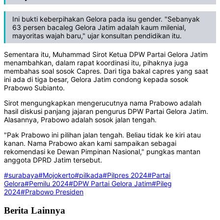
Ini bukti keberpihakan Gelora pada isu gender. "Sebanyak
63 persen bacaleg Gelora Jatim adalah kaum milenial,
mayoritas wajah baru," ujar konsultan pendidikan itu.
Sementara itu, Muhammad Sirot Ketua DPW Partai Gelora Jatim
menambahkan, dalam rapat koordinasi itu, pihaknya juga
membahas soal sosok Capres. Dari tiga bakal capres yang saat
ini ada di tiga besar, Gelora Jatim condong kepada sosok
Prabowo Subianto.
Sirot mengungkapkan mengerucutnya nama Prabowo adalah
hasil diskusi panjang jajaran pengurus DPW Partai Gelora Jatim.
Alasannya, Prabowo adalah sosok jalan tengah.
"Pak Prabowo ini pilihan jalan tengah. Beliau tidak ke kiri atau
kanan. Nama Prabowo akan kami sampaikan sebagai
rekomendasi ke Dewan Pimpinan Nasional," pungkas mantan
anggota DPRD Jatim tersebut.
#surabaya
#Mojokerto
#pilkada
#Pilpres 2024
#Partai
Gelora
#Pemilu 2024
#DPW Partai Gelora Jatim
#Pileg
2024
#Prabowo Presiden
Berita Lainnya