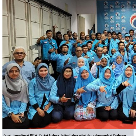
Rapat Koordinasi DPW Partai Gelora Jatim bahas pileg dan rekomendasi Prabowo