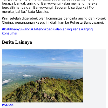
berapa banyak anjing di Banyuwangi kalau memang mereka
berdalih hanya dari Banyuwangi. Sebulan bisa tiga kali
lho
mereka jual itu," kata Mustika.
Kini, setelah digerebek oleh komunitas pencinta anjing dan Polsek
Cluring, penanganan kasus ini dialihkan ke Polresta Banyuwangi.
#bali
#banyuwangi
#Jateng
#penjualan anjing ilegal
#anjing
konsumsi
Berita Lainnya
DAERAH