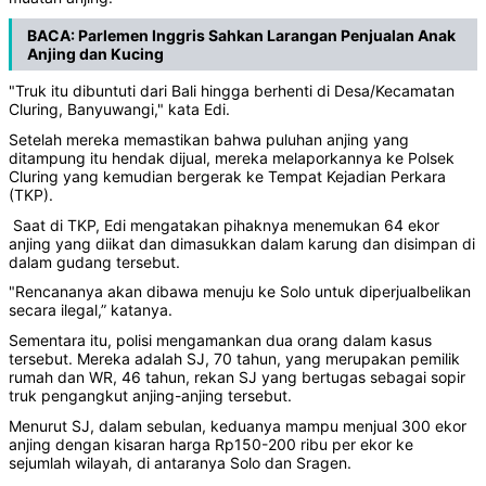
BACA:
Parlemen Inggris Sahkan Larangan Penjualan Anak
Anjing dan Kucing
"Truk itu dibuntuti dari Bali hingga berhenti di Desa/Kecamatan
Cluring, Banyuwangi," kata Edi.
Setelah mereka memastikan bahwa puluhan anjing yang
ditampung itu hendak dijual, mereka melaporkannya ke Polsek
Cluring yang kemudian bergerak ke Tempat Kejadian Perkara
(TKP).
Saat di TKP, Edi mengatakan pihaknya menemukan 64 ekor
anjing yang diikat dan dimasukkan dalam karung dan disimpan di
dalam gudang tersebut.
"Rencananya akan dibawa menuju ke Solo untuk diperjualbelikan
secara ilegal,” katanya.
Sementara itu, polisi mengamankan dua orang dalam kasus
tersebut. Mereka adalah SJ, 70 tahun, yang merupakan pemilik
rumah dan WR, 46 tahun, rekan SJ yang bertugas sebagai sopir
truk pengangkut anjing-anjing tersebut.
Menurut SJ, dalam sebulan, keduanya mampu menjual 300 ekor
anjing dengan kisaran harga Rp150-200 ribu per ekor ke
sejumlah wilayah, di antaranya Solo dan Sragen.