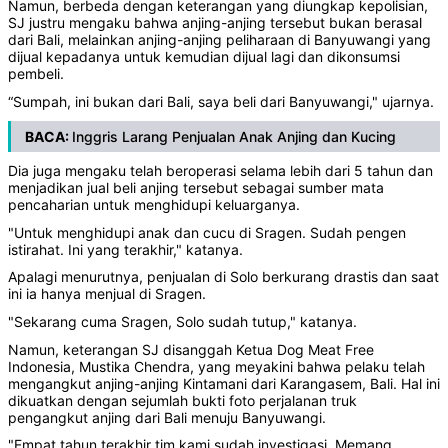
Namun, berbeda dengan keterangan yang diungkap kepolisian,
SJ justru mengaku bahwa anjing-anjing tersebut bukan berasal
dari Bali, melainkan anjing-anjing peliharaan di Banyuwangi yang
dijual kepadanya untuk kemudian dijual lagi dan dikonsumsi
pembeli.
“Sumpah, ini bukan dari Bali, saya beli dari Banyuwangi," ujarnya.
BACA:
Inggris Larang Penjualan Anak Anjing dan Kucing
Dia juga mengaku telah beroperasi selama lebih dari 5 tahun dan
menjadikan jual beli anjing tersebut sebagai sumber mata
pencaharian untuk menghidupi keluarganya.
"Untuk menghidupi anak dan cucu di Sragen. Sudah pengen
istirahat. Ini yang terakhir," katanya.
Apalagi menurutnya, penjualan di Solo berkurang drastis dan saat
ini ia hanya menjual di Sragen.
"Sekarang cuma Sragen, Solo sudah tutup," katanya.
Namun, keterangan SJ disanggah Ketua Dog Meat Free
Indonesia, Mustika Chendra, yang meyakini bahwa pelaku telah
mengangkut anjing-anjing Kintamani dari Karangasem, Bali. Hal ini
dikuatkan dengan sejumlah bukti foto perjalanan truk
pengangkut anjing dari Bali menuju Banyuwangi.
"Empat tahun terakhir tim kami sudah investigasi. Memang