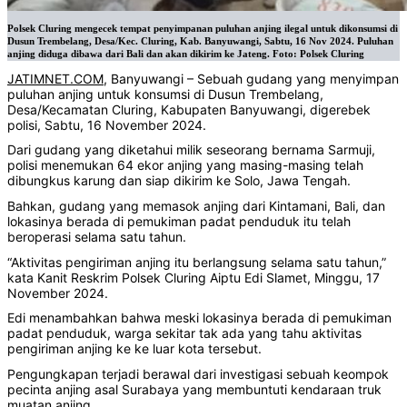
Polsek Cluring mengecek tempat penyimpanan puluhan anjing ilegal untuk dikonsumsi di
Dusun Trembelang, Desa/Kec. Cluring, Kab. Banyuwangi, Sabtu, 16 Nov 2024. Puluhan
anjing diduga dibawa dari Bali dan akan dikirim ke Jateng. Foto: Polsek Cluring
JATIMNET.COM
, Banyuwangi – Sebuah gudang yang menyimpan
puluhan anjing untuk konsumsi di Dusun Trembelang,
Desa/Kecamatan Cluring, Kabupaten Banyuwangi, digerebek
polisi, Sabtu, 16 November 2024.
Dari gudang yang diketahui milik seseorang bernama Sarmuji,
polisi menemukan 64 ekor anjing yang masing-masing telah
dibungkus karung dan siap dikirim ke Solo, Jawa Tengah.
Bahkan, gudang yang memasok anjing dari Kintamani, Bali, dan
lokasinya berada di pemukiman padat penduduk itu telah
beroperasi selama satu tahun.
“Aktivitas pengiriman anjing itu berlangsung selama satu tahun,”
kata Kanit Reskrim Polsek Cluring Aiptu Edi Slamet, Minggu, 17
November 2024.
Edi menambahkan bahwa meski lokasinya berada di pemukiman
padat penduduk, warga sekitar tak ada yang tahu aktivitas
pengiriman anjing ke ke luar kota tersebut.
Pengungkapan terjadi berawal dari investigasi sebuah keompok
pecinta anjing asal Surabaya yang membuntuti kendaraan truk
muatan anjing.