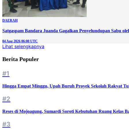
DAERAH
Satgaspam Bandara Juanda Gagalkan Penyelundupan Sabu ole
04 Aug 2026 06:00 UTC
Lihat selengkapnya
Berita Populer
#1
Hingga Empat Minggu, Upah Buruh Proyek Sekolah Rakyat Tu
#2
Reses di Mojoagung, Sumardi Soroti Kebutuhan Ruang Kelas B
#3