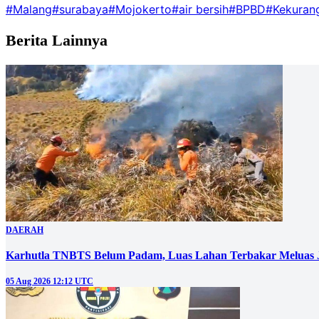
#Malang
#surabaya
#Mojokerto
#air bersih
#BPBD
#Kekurang
Berita Lainnya
DAERAH
Karhutla TNBTS Belum Padam, Luas Lahan Terbakar Meluas J
05 Aug 2026 12:12 UTC