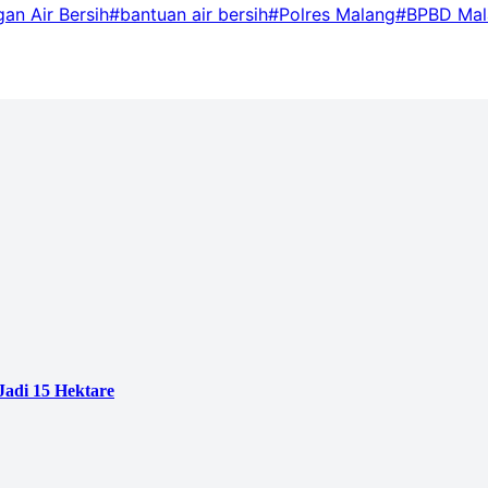
an Air Bersih
#bantuan air bersih
#Polres Malang
#BPBD Mal
adi 15 Hektare