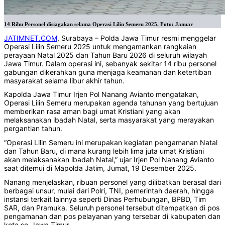
14 Ribu Personel disiagakan selama Operasi Lilin Semeru 2025. Foto: Januar
JATIMNET.COM
, Surabaya – Polda Jawa Timur resmi menggelar
Operasi Lilin Semeru 2025 untuk mengamankan rangkaian
perayaan Natal 2025 dan Tahun Baru 2026 di seluruh wilayah
Jawa Timur. Dalam operasi ini, sebanyak sekitar 14 ribu personel
gabungan dikerahkan guna menjaga keamanan dan ketertiban
masyarakat selama libur akhir tahun.
Kapolda Jawa Timur Irjen Pol Nanang Avianto mengatakan,
Operasi Lilin Semeru merupakan agenda tahunan yang bertujuan
memberikan rasa aman bagi umat Kristiani yang akan
melaksanakan ibadah Natal, serta masyarakat yang merayakan
pergantian tahun.
“Operasi Lilin Semeru ini merupakan kegiatan pengamanan Natal
dan Tahun Baru, di mana kurang lebih lima juta umat Kristiani
akan melaksanakan ibadah Natal,” ujar Irjen Pol Nanang Avianto
saat ditemui di Mapolda Jatim, Jumat, 19 Desember 2025.
Nanang menjelaskan, ribuan personel yang dilibatkan berasal dari
berbagai unsur, mulai dari Polri, TNI, pemerintah daerah, hingga
instansi terkait lainnya seperti Dinas Perhubungan, BPBD, Tim
SAR, dan Pramuka. Seluruh personel tersebut ditempatkan di pos
pengamanan dan pos pelayanan yang tersebar di kabupaten dan
kota se-Jawa Timur.