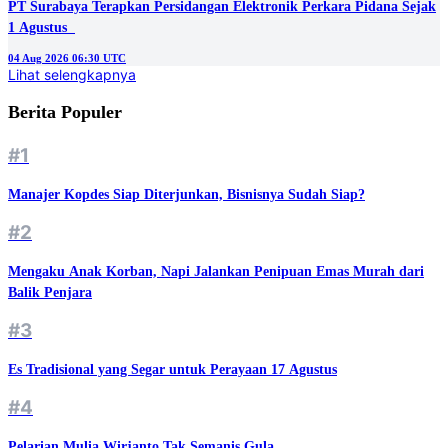
PT Surabaya Terapkan Persidangan Elektronik Perkara Pidana Sejak
1 Agustus
04 Aug 2026 06:30 UTC
Lihat selengkapnya
Berita Populer
#1
Manajer Kopdes Siap Diterjunkan, Bisnisnya Sudah Siap?
#2
Mengaku Anak Korban, Napi Jalankan Penipuan Emas Murah dari
Balik Penjara
#3
Es Tradisional yang Segar untuk Perayaan 17 Agustus
#4
Pelarian Mulia Wirjanto Tak Semanis Gula