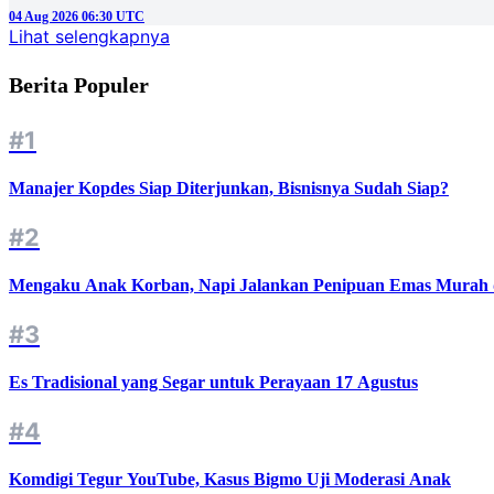
04 Aug 2026 06:30 UTC
Lihat selengkapnya
Berita Populer
#1
Manajer Kopdes Siap Diterjunkan, Bisnisnya Sudah Siap?
#2
Mengaku Anak Korban, Napi Jalankan Penipuan Emas Murah d
#3
Es Tradisional yang Segar untuk Perayaan 17 Agustus
#4
Komdigi Tegur YouTube, Kasus Bigmo Uji Moderasi Anak