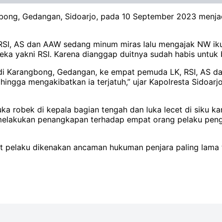
ngbong, Gedangan, Sidoarjo, pada 10 September 2023 men
 RSI, AS dan AAW sedang minum miras lalu mengajak NW ik
ka yakni RSI. Karena dianggap duitnya sudah habis untuk b
 di Karangbong, Gedangan, ke empat pemuda LK, RSI, AS 
hingga mengakibatkan ia terjatuh,” ujar Kapolresta Sidoa
a robek di kepala bagian tengah dan luka lecet di siku ka
 melakukan penangkapan terhadap empat orang pelaku peng
elaku dikenakan ancaman hukuman penjara paling lama tu