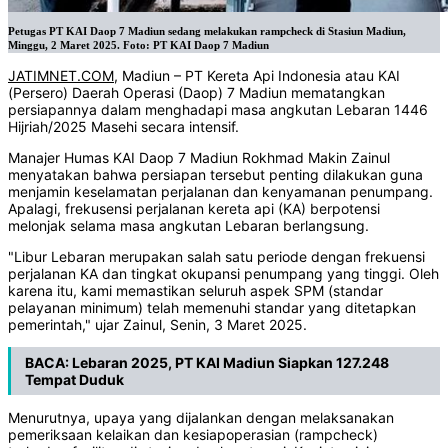
Petugas PT KAI Daop 7 Madiun sedang melakukan rampcheck di Stasiun Madiun,
Minggu, 2 Maret 2025. Foto: PT KAI Daop 7 Madiun
JATIMNET.COM
, Madiun – PT Kereta Api Indonesia atau KAI
(Persero) Daerah Operasi (Daop) 7 Madiun mematangkan
persiapannya dalam menghadapi masa angkutan Lebaran 1446
Hijriah/2025 Masehi secara intensif.
Manajer Humas KAI Daop 7 Madiun Rokhmad Makin Zainul
menyatakan bahwa persiapan tersebut penting dilakukan guna
menjamin keselamatan perjalanan dan kenyamanan penumpang.
Apalagi, frekusensi perjalanan kereta api (KA) berpotensi
melonjak selama masa angkutan Lebaran berlangsung.
"Libur Lebaran merupakan salah satu periode dengan frekuensi
perjalanan KA dan tingkat okupansi penumpang yang tinggi. Oleh
karena itu, kami memastikan seluruh aspek SPM (standar
pelayanan minimum) telah memenuhi standar yang ditetapkan
pemerintah," ujar Zainul, Senin, 3 Maret 2025.
BACA:
Lebaran 2025, PT KAI Madiun Siapkan 127.248
Tempat Duduk
Menurutnya, upaya yang dijalankan dengan melaksanakan
pemeriksaan kelaikan dan kesiapoperasian (rampcheck)