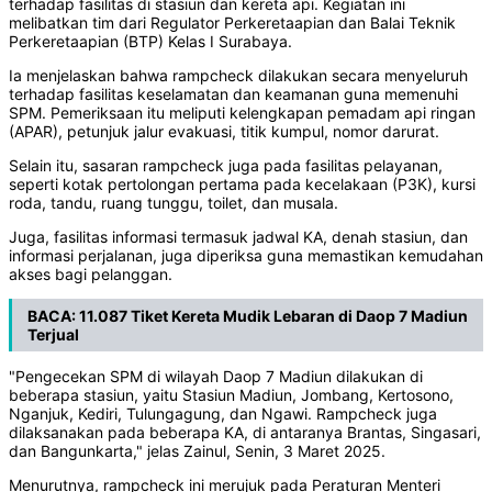
terhadap fasilitas di stasiun dan kereta api. Kegiatan ini
melibatkan tim dari Regulator Perkeretaapian dan Balai Teknik
Perkeretaapian (BTP) Kelas I Surabaya.
Ia menjelaskan bahwa rampcheck dilakukan secara menyeluruh
terhadap fasilitas keselamatan dan keamanan guna memenuhi
SPM. Pemeriksaan itu meliputi kelengkapan pemadam api ringan
(APAR), petunjuk jalur evakuasi, titik kumpul, nomor darurat.
Selain itu, sasaran rampcheck juga pada fasilitas pelayanan,
seperti kotak pertolongan pertama pada kecelakaan (P3K), kursi
roda, tandu, ruang tunggu, toilet, dan musala.
Juga, fasilitas informasi termasuk jadwal KA, denah stasiun, dan
informasi perjalanan, juga diperiksa guna memastikan kemudahan
akses bagi pelanggan.
BACA:
11.087 Tiket Kereta Mudik Lebaran di Daop 7 Madiun
Terjual
"Pengecekan SPM di wilayah Daop 7 Madiun dilakukan di
beberapa stasiun, yaitu Stasiun Madiun, Jombang, Kertosono,
Nganjuk, Kediri, Tulungagung, dan Ngawi. Rampcheck juga
dilaksanakan pada beberapa KA, di antaranya Brantas, Singasari,
dan Bangunkarta," jelas Zainul, Senin, 3 Maret 2025.
Menurutnya, rampcheck ini merujuk pada Peraturan Menteri