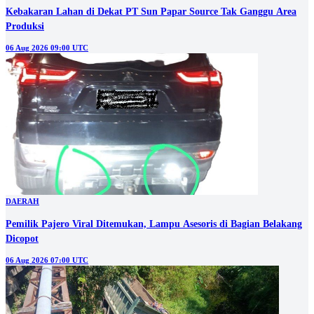
Kebakaran Lahan di Dekat PT Sun Papar Source Tak Ganggu Area
Produksi
06 Aug 2026 09:00 UTC
DAERAH
Pemilik Pajero Viral Ditemukan, Lampu Asesoris di Bagian Belakang
Dicopot
06 Aug 2026 07:00 UTC