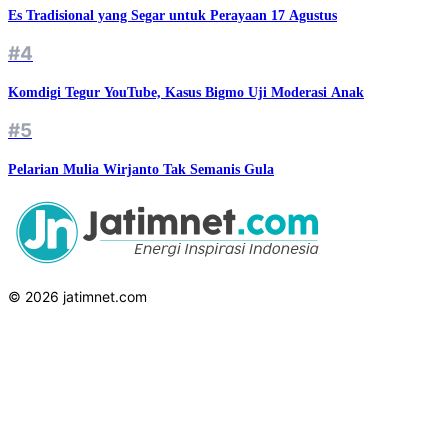
Es Tradisional yang Segar untuk Perayaan 17 Agustus
#4
Komdigi Tegur YouTube, Kasus Bigmo Uji Moderasi Anak
#5
Pelarian Mulia Wirjanto Tak Semanis Gula
© 2026 jatimnet.com