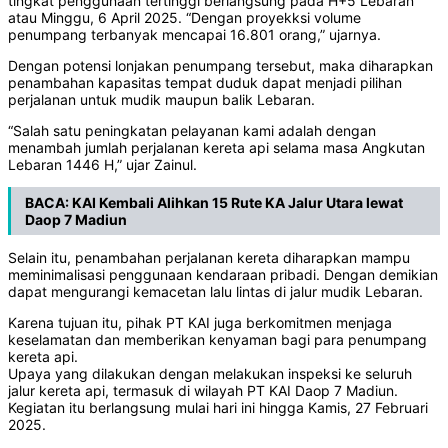
tingkat penggunaan tertinggi berlangsung pada H+5 Lebaran
atau Minggu, 6 April 2025. “Dengan proyekksi volume
penumpang terbanyak mencapai 16.801 orang,” ujarnya.
Dengan potensi lonjakan penumpang tersebut, maka diharapkan
penambahan kapasitas tempat duduk dapat menjadi pilihan
perjalanan untuk mudik maupun balik Lebaran.
“Salah satu peningkatan pelayanan kami adalah dengan
menambah jumlah perjalanan kereta api selama masa Angkutan
Lebaran 1446 H,” ujar Zainul.
BACA:
KAI Kembali Alihkan 15 Rute KA Jalur Utara lewat
Daop 7 Madiun
Selain itu, penambahan perjalanan kereta diharapkan mampu
meminimalisasi penggunaan kendaraan pribadi. Dengan demikian
dapat mengurangi kemacetan lalu lintas di jalur mudik Lebaran.
Karena tujuan itu, pihak PT KAI juga berkomitmen menjaga
keselamatan dan memberikan kenyaman bagi para penumpang
kereta api.
Upaya yang dilakukan dengan melakukan inspeksi ke seluruh
jalur kereta api, termasuk di wilayah PT KAI Daop 7 Madiun.
Kegiatan itu berlangsung mulai hari ini hingga Kamis, 27 Februari
2025.