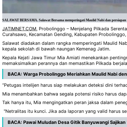
SALAWAT BERSAMA. Salawat Bersama memperingati Maulid Nabi dan persiapan Pilkad
JATIMNET.COM
, Probolinggo – Menjelang Pilkada Seren
Curahsawo, Kecamatan Gending, Kabupaten Probolinggo,
Salawat diadakan dalam rangka memperingati Maulid Nabi 
kepala sekolah di bawah naungan Kemenag Jatim.
Kepala Kejati Jawa Timur Mia Amiati menekankan pentingn
memaksimalkan perannya dan memastikan Pilkada berjala
BACA:
Warga Probolinggo Meriahkan Maulid Nabi de
“Petugas intelijen harus siap melakukan deteksi dini ter
Mia menambahkan bahwa segala potensi risiko harus dapat
Tak hanya itu, Mia mengingatkan peran jaksa dalam pe
"Netralitas itu kunci. Jika ada laporan yang valid harus se
BACA:
Pawai Muludan Desa Gitik Banyuwangi Sajika