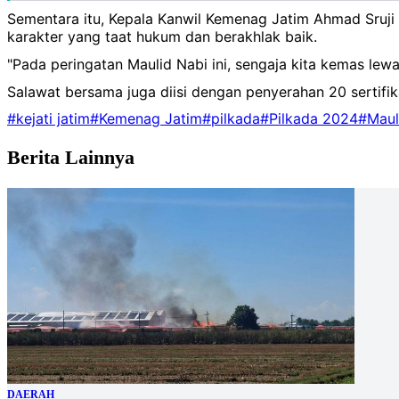
Sementara itu, Kepala Kanwil Kemenag Jatim Ahmad Sruj
karakter yang taat hukum dan berakhlak baik.
"Pada peringatan Maulid Nabi ini, sengaja kita kemas lew
Salawat bersama juga diisi dengan penyerahan 20 sertif
#kejati jatim
#Kemenag Jatim
#pilkada
#Pilkada 2024
#Maul
Berita Lainnya
DAERAH