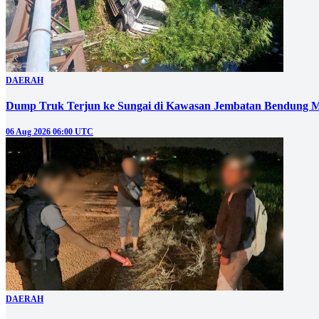
DAERAH
Dump Truk Terjun ke Sungai di Kawasan Jembatan Bendung M
06 Aug 2026 06:00 UTC
DAERAH