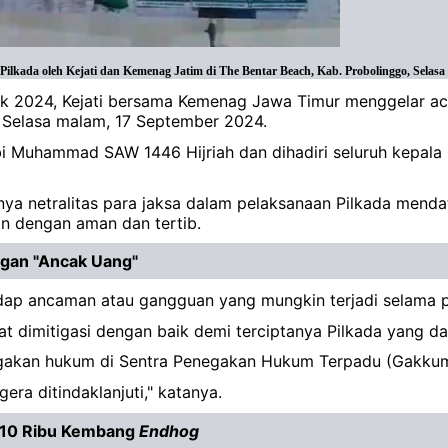
a oleh Kejati dan Kemenag Jatim di The Bentar Beach, Kab. Probolinggo, Selasa m
tak 2024, Kejati bersama Kemenag Jawa Timur menggelar ac
 Selasa malam, 17 September 2024.
Muhammad SAW 1446 Hijriah dan dihadiri seluruh kepala Ke
ya netralitas para jaksa dalam pelaksanaan Pilkada mendat
n dengan aman dan tertib.
ngan "Ancak Uang"
hadap ancaman atau gangguan yang mungkin terjadi selama p
 dimitigasi dengan baik demi terciptanya Pilkada yang da
negakan hukum di Sentra Penegakan Hukum Terpadu (Gakku
gera ditindaklanjuti," katanya.
n 10 Ribu Kembang
Endhog