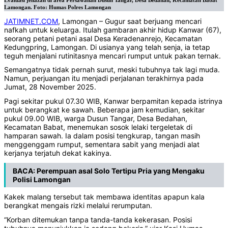
Evaluasi jenazah di area Persawahan Dusun Tangar, Desa Bedahan, Kecamatan Babat
Lamongan. Foto: Humas Polres Lamongan
JATIMNET.COM
, Lamongan – Gugur saat berjuang mencari
nafkah untuk keluarga. Itulah gambaran akhir hidup Kanwar (67),
seorang petani petani asal Desa Keradenanrejo, Kecamatan
Kedungpring, Lamongan. Di usianya yang telah senja, ia tetap
teguh menjalani rutinitasnya mencari rumput untuk pakan ternak.
Semangatnya tidak pernah surut, meski tubuhnya tak lagi muda.
Namun, perjuangan itu menjadi perjalanan terakhirnya pada
Jumat, 28 November 2025.
Pagi sekitar pukul 07.30 WIB, Kanwar berpamitan kepada istrinya
untuk berangkat ke sawah. Beberapa jam kemudian, sekitar
pukul 09.00 WIB, warga Dusun Tangar, Desa Bedahan,
Kecamatan Babat, menemukan sosok lelaki tergeletak di
hamparan sawah. Ia dalam posisi tengkurap, tangan masih
menggenggam rumput, sementara sabit yang menjadi alat
kerjanya terjatuh dekat kakinya.
BACA:
Perempuan asal Solo Tertipu Pria yang Mengaku
Polisi Lamongan
Kakek malang tersebut tak membawa identitas apapun kala
berangkat mengais rizki melalui rerumputan.
“Korban ditemukan tanpa tanda-tanda kekerasan. Posisi