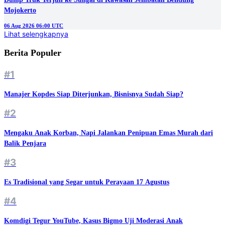
Mojokerto
06 Aug 2026 06:00 UTC
Lihat selengkapnya
Berita Populer
#1
Manajer Kopdes Siap Diterjunkan, Bisnisnya Sudah Siap?
#2
Mengaku Anak Korban, Napi Jalankan Penipuan Emas Murah dari
Balik Penjara
#3
Es Tradisional yang Segar untuk Perayaan 17 Agustus
#4
Komdigi Tegur YouTube, Kasus Bigmo Uji Moderasi Anak