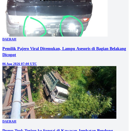
DAERAH
Pemilik Pajero Viral Ditemukan, Lampu Asesoris di Bagian Belakang
Dicopot
06 Aug 2026 07:00 UTC
DAERAH
Dump Truk Terjun ke Sungai di Kawasan Jembatan Bendung