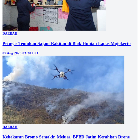
DAERAH
Petugas Temukan Sajam Rakitan di Blok Hunian Lapas Mojokerto
07 Aug 2026 03:30 UTC
DAERAH
Kebakaran Bromo Semakin Meluas, BPBD Jatim Kerahkan Drone