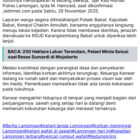
tubuhnya menunjukkan ia sedang bekerja,” ujar Kasi Humas
Polres Lamongan, Ipda M. Hamzaid, saat dikonfirmasi
Jatimnet.com pada Sabtu, 29 November 2025.
Laporan warga segera ditindaklanjuti Polsek Babat. Kapolsek
Babat, Kompol Chakim Amrullah, bersama anggotanya langsung
menuju lokasi kejadian. Karena tidak membawa identitas, jenazah
dievakuasi ke RSUD Karangkembang Babat untuk diperiksa lebih
lanjut.
BACA:
250 Hektare Lahan Terendam, Petani Minta Solusi
saat Reses Sumardi di Mojokerto
Melalui koordinasi dengan perangkat desa dan penyebaran
informasi, identitas korban akhirnya terungkap. Keluarga Kanwar
datang ke rumah sakit dan menyaksikan proses visum luar oleh
tim medis. Pemeriksaan memastikan tidak ada tanda kekerasan
pada tubuhnya.
Kanwar mengakhiri hidupnya di tempat yang menjadi bagian dari
perjuangannya: sawah yang setiap hari ia datangi demi
memenuhi kebutuhan keluarga dan merawat ternaknya.
#Berita Lamongan
#petani lansia Lamongan
#korban meninggal
Lamongan
#petani wafat di sawah
#Lamongan hari ini
#kejadian
Lamongan terbaru
#pencari rumput wafat
#Kedungpring