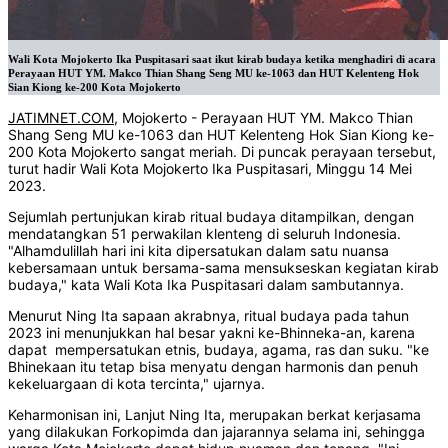
Wali Kota Mojokerto Ika Puspitasari saat ikut kirab budaya ketika menghadiri di acara
Perayaan HUT YM. Makco Thian Shang Seng MU ke-1063 dan HUT Kelenteng Hok
Sian Kiong ke-200 Kota Mojokerto
JATIMNET.COM
, Mojokerto - Perayaan HUT YM. Makco Thian
Shang Seng MU ke-1063 dan HUT Kelenteng Hok Sian Kiong ke-
200 Kota Mojokerto sangat meriah. Di puncak perayaan tersebut,
turut hadir Wali Kota Mojokerto Ika Puspitasari, Minggu 14 Mei
2023.
Sejumlah pertunjukan kirab ritual budaya ditampilkan, dengan
mendatangkan 51 perwakilan klenteng di seluruh Indonesia.
"Alhamdulillah hari ini kita dipersatukan dalam satu nuansa
kebersamaan untuk bersama-sama mensukseskan kegiatan kirab
budaya," kata Wali Kota Ika Puspitasari dalam sambutannya.
Menurut Ning Ita sapaan akrabnya, ritual budaya pada tahun
2023 ini menunjukkan hal besar yakni ke-Bhinneka-an, karena
dapat mempersatukan etnis, budaya, agama, ras dan suku. "ke
Bhinekaan itu tetap bisa menyatu dengan harmonis dan penuh
kekeluargaan di kota tercinta," ujarnya.
Keharmonisan ini, Lanjut Ning Ita, merupakan berkat kerjasama
yang dilakukan Forkopimda dan jajarannya selama ini, sehingga