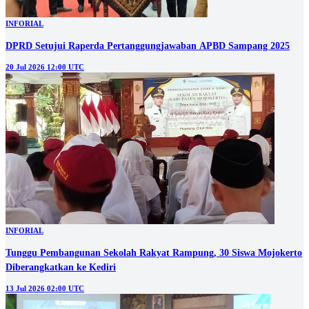
INFORIAL
DPRD Setujui Raperda Pertanggungjawaban APBD Sampang 2025
20 Jul 2026 12:00 UTC
INFORIAL
Tunggu Pembangunan Sekolah Rakyat Rampung, 30 Siswa Mojokerto
Diberangkatkan ke Kediri
13 Jul 2026 02:00 UTC