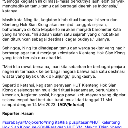
"Semoga kegiatan ini di masa-masa berikutnya jauh lebih banyak
menghadirkan tamu-tamu dari berbagai daerah se Indonesia,"
katanya.
Masih kata Ning Ita, kegiatan kirab ritual budaya ini serta dan
Klenteng Hok Sian Kiong akan menjadi tonggak sejarah,
bahwasanya di Kota Mojokerto ini akan menjadi barometer Kota
yang harmonis. "Ini adalah salah satu sejarah yang dinobatkan
dan diturunkan sebagai destinasi cagar budaya," ujarnya.
Sehingga, Ning Ita dihadapan tamu dan warga sekitar yang hadir
berharap agar turut menjaga kelestarian Klenteng Hok Sian Kiong
yang telah berusia dua abad ini.
"Mari kita rawat bersama, mari kita sebarkan ke berbagai penjuru
negeri ini termasuk ke berbagai negara bahwa ada satu destinasi
wisata yang layak untuk dikunjungi," pungkasnya.
Seperti diketahui, kegiatan perayaan HUT Klenteng Hok Sian
Kiong diselenggaran mulai dari ritual keagamaan, pertunjukan
kesenian, kegiatan sosial, hingga pawai kebudayaan yang digelar
selama empat hari bertutut-turut, mulai dari tanggal 11 Mei
sampai dengan 14 Mei 2023.
(ADV/Inforial)
Reporter: Hasan
#surabaya
#Mojokerto
#ning ita
#ika puspitasari
#HUT Kelenteng
Hok Sian Kiong Ke-200
#Perayaan HUT YM. Makco Thian Shang