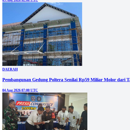
DAERAH
Pembangunan Gedung Poltera Senilai Rp59 Miliar Molor dari T
04 Aug 2026 07:00 UTC