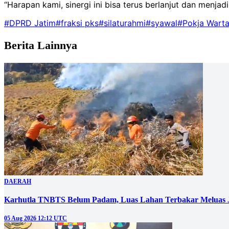
“Harapan kami, sinergi ini bisa terus berlanjut dan menja
#DPRD Jatim
#fraksi pks
#silaturahmi
#syawal
#Pokja Warta
Berita Lainnya
DAERAH
Karhutla TNBTS Belum Padam, Luas Lahan Terbakar Meluas J
05 Aug 2026 12:12 UTC