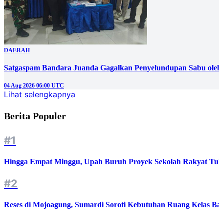
DAERAH
Satgaspam Bandara Juanda Gagalkan Penyelundupan Sabu ole
04 Aug 2026 06:00 UTC
Lihat selengkapnya
Berita Populer
#1
Hingga Empat Minggu, Upah Buruh Proyek Sekolah Rakyat Tu
#2
Reses di Mojoagung, Sumardi Soroti Kebutuhan Ruang Kelas B