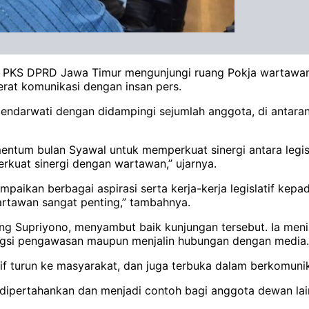
 PKS DPRD Jawa Timur mengunjungi ruang Pokja wartawan I
erat komunikasi dengan insan pers.
endarwati dengan didampingi sejumlah anggota, di antar
ntum bulan Syawal untuk memperkuat sinergi antara legis
rkuat sinergi dengan wartawan,” ujarnya.
paikan berbagai aspirasi serta kerja-kerja legislatif kepa
artawan sangat penting,” tambahnya.
ng Supriyono, menyambut baik kunjungan tersebut. Ia meni
fungsi pengawasan maupun menjalin hubungan dengan media.
ktif turun ke masyarakat, dan juga terbuka dalam berkomun
s dipertahankan dan menjadi contoh bagi anggota dewan lai