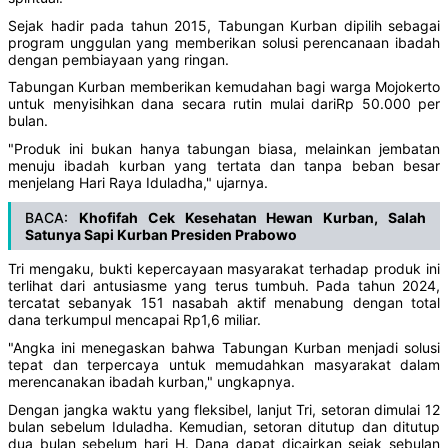
Sejak hadir pada tahun 2015, Tabungan Kurban dipilih sebagai
program unggulan yang memberikan solusi perencanaan ibadah
dengan pembiayaan yang ringan.
Tabungan Kurban memberikan kemudahan bagi warga Mojokerto
untuk menyisihkan dana secara rutin mulai dariRp 50.000 per
bulan.
"Produk ini bukan hanya tabungan biasa, melainkan jembatan
menuju ibadah kurban yang tertata dan tanpa beban besar
menjelang Hari Raya Iduladha," ujarnya.
BACA:
Khofifah Cek Kesehatan Hewan Kurban, Salah
Satunya Sapi Kurban Presiden Prabowo
Tri mengaku, bukti kepercayaan masyarakat terhadap produk ini
terlihat dari antusiasme yang terus tumbuh. Pada tahun 2024,
tercatat sebanyak 151 nasabah aktif menabung dengan total
dana terkumpul mencapai Rp1,6 miliar.
"Angka ini menegaskan bahwa Tabungan Kurban menjadi solusi
tepat dan terpercaya untuk memudahkan masyarakat dalam
merencanakan ibadah kurban," ungkapnya.
Dengan jangka waktu yang fleksibel, lanjut Tri, setoran dimulai 12
bulan sebelum Iduladha. Kemudian, setoran ditutup dan ditutup
dua bulan sebelum hari H. Dana dapat dicairkan sejak sebulan