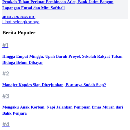
Pemkab Tuban Perkuat Pembinaan Atlet, Bank Jatim Bangun
Lapangan Futsal dan Mini Softball
30 Jul 2026 09:55 UTC
Lihat selengkapnya
Berita Populer
#1
Hingga Empat Minggu, Upah Buruh Proyek Sekolah Rakyat Tuban
Diduga Belum Dibayar
#2
Manajer Kopdes Siap Diterjunkan, Bisnisnya Sudah Siap?
#3
Mengaku Anak Korban, Napi Jalankan Penipuan Emas Murah dari
Balik Penjara
#4