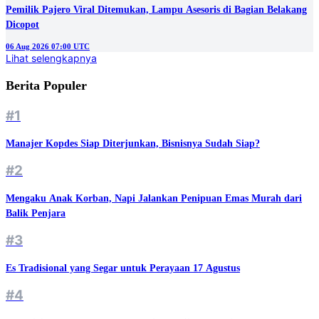
Pemilik Pajero Viral Ditemukan, Lampu Asesoris di Bagian Belakang
Dicopot
06 Aug 2026 07:00 UTC
Lihat selengkapnya
Berita Populer
#1
Manajer Kopdes Siap Diterjunkan, Bisnisnya Sudah Siap?
#2
Mengaku Anak Korban, Napi Jalankan Penipuan Emas Murah dari
Balik Penjara
#3
Es Tradisional yang Segar untuk Perayaan 17 Agustus
#4