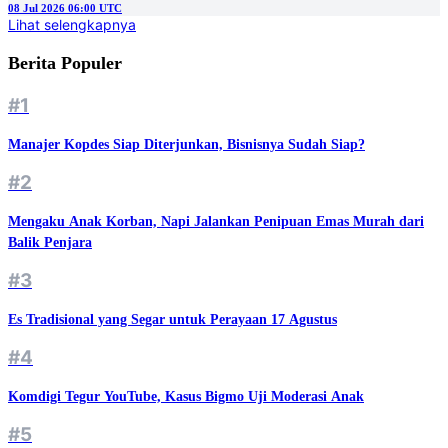
08 Jul 2026 06:00 UTC
Lihat selengkapnya
Berita Populer
#1
Manajer Kopdes Siap Diterjunkan, Bisnisnya Sudah Siap?
#2
Mengaku Anak Korban, Napi Jalankan Penipuan Emas Murah dari
Balik Penjara
#3
Es Tradisional yang Segar untuk Perayaan 17 Agustus
#4
Komdigi Tegur YouTube, Kasus Bigmo Uji Moderasi Anak
#5