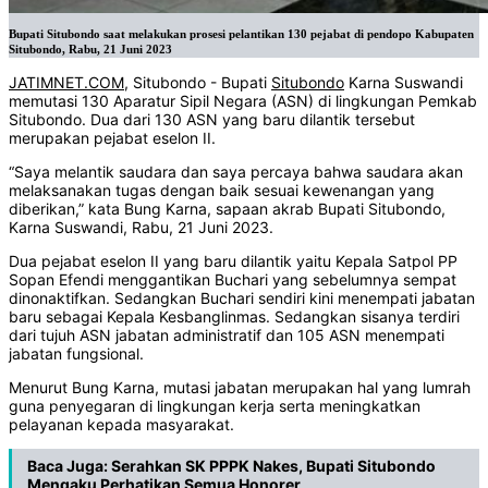
Bupati Situbondo saat melakukan prosesi pelantikan 130 pejabat di pendopo Kabupaten
Situbondo, Rabu, 21 Juni 2023
JATIMNET.COM
, Situbondo - Bupati
Situbondo
Karna Suswandi
memutasi 130 Aparatur Sipil Negara (ASN) di lingkungan Pemkab
Situbondo. Dua dari 130 ASN yang baru dilantik tersebut
merupakan pejabat eselon II.
“Saya melantik saudara dan saya percaya bahwa saudara akan
melaksanakan tugas dengan baik sesuai kewenangan yang
diberikan,” kata Bung Karna, sapaan akrab Bupati Situbondo,
Karna Suswandi, Rabu, 21 Juni 2023.
Dua pejabat eselon II yang baru dilantik yaitu Kepala Satpol PP
Sopan Efendi menggantikan Buchari yang sebelumnya sempat
dinonaktifkan. Sedangkan Buchari sendiri kini menempati jabatan
baru sebagai Kepala Kesbanglinmas. Sedangkan sisanya terdiri
dari tujuh ASN jabatan administratif dan 105 ASN menempati
jabatan fungsional.
Menurut Bung Karna, mutasi jabatan merupakan hal yang lumrah
guna penyegaran di lingkungan kerja serta meningkatkan
pelayanan kepada masyarakat.
Baca Juga:
Serahkan SK PPPK Nakes, Bupati Situbondo
Mengaku Perhatikan Semua Honorer