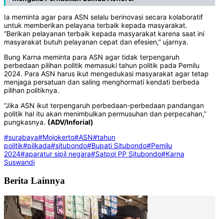
Ia meminta agar para ASN selalu berinovasi secara kolaboratif
untuk memberikan pelayana terbaik kepada masyarakat.
“Berikan pelayanan terbaik kepada masyarakat karena saat ini
masyarakat butuh pelayanan cepat dan efesien,” ujarnya.
Bung Karna meminta para ASN agar tidak terpengaruh
perbedaan pilihan politik memasuki tahun politik pada Pemilu
2024. Para ASN harus ikut mengedukasi masyarakat agar tetap
menjaga persatuan dan saling menghormati kendati berbeda
pilihan politiknya.
“Jika ASN ikut terpengaruh perbedaan-perbedaan pandangan
politik hal itu akan menimbulkan permusuhan dan perpecahan,”
pungkasnya.
(ADV/Inforial)
#surabaya
#Mojokerto
#ASN
#tahun
politik
#pilkada
#situbondo
#Bupati Situbondo
#Pemilu
2024
#aparatur sipil negara
#Satpol PP Situbondo
#Karna
Suswandi
Berita Lainnya