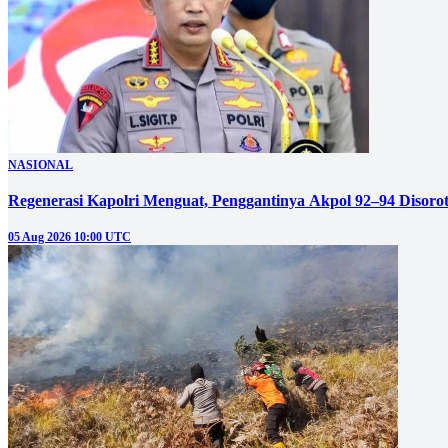
NASIONAL
Regenerasi Kapolri Menguat, Penggantinya Akpol 92–94 Disoro
05 Aug 2026 10:00 UTC