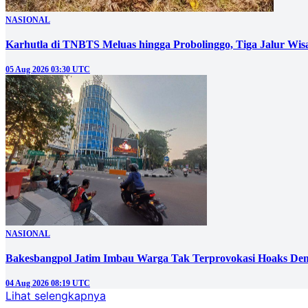
NASIONAL
05 Aug 2026 03:30 UTC
NASIONAL
Bakesbangpol Jatim Imbau Warga Tak Terprovokasi Hoaks D
04 Aug 2026 08:19 UTC
Lihat selengkapnya