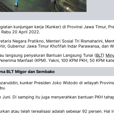
egiatan kunjungan kerja (Kunker) di Provinsi Jawa Timur,
 Rabu 20 April 2022.
retaris Negara Pratikno, Menteri Sosial Tri Rismaharini, M
ir, Gubernur Jawa Timur Khofifah Indar Parawansa, dan Wa
au langsung penyaluran Bantuan Langsung Tunai (
BLT
)
Min
enerima Manfaat (KPM). Yakni, 100 KPM PKH, 50 KPM kate
rima BLT Migor dan Sembako
zaruddin, kunker Presiden Joko Widodo di wilayah Provins
bu.
lan Juni. Di samping itu juga menyerahkan bantuan PKH ta
rkan atau telah terealisasi adalah sebesar 92 persen. Hal 