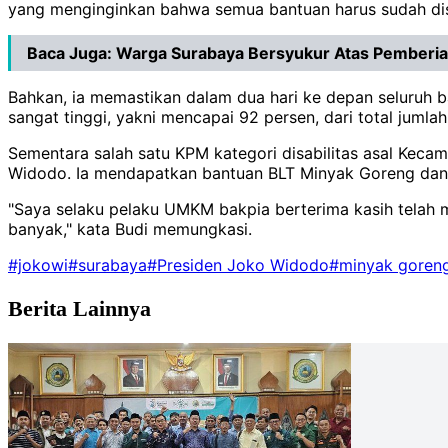
yang menginginkan bahwa semua bantuan harus sudah disalu
Baca Juga:
Warga Surabaya Bersyukur Atas Pemberi
Bahkan, ia memastikan dalam dua hari ke depan seluruh ba
sangat tinggi, yakni mencapai 92 persen, dari total juml
Sementara salah satu KPM kategori disabilitas asal Kec
Widodo. Ia mendapatkan bantuan BLT Minyak Goreng dan 
"Saya selaku pelaku UMKM bakpia berterima kasih telah
banyak," kata Budi memungkasi.
#jokowi
#surabaya
#Presiden Joko Widodo
#minyak goren
Berita Lainnya