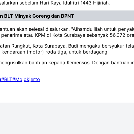
rkan sebelum Hari Raya Idulfitri 1443 Hijiriah.
an BLT Minyak Goreng dan BPNT
ntuan akan selesai disalurkan. "Alhamdulillah untuk penya
ah penerima atau KPM di Kota Surabaya sebanyak 56.372 ora
amatan Rungkut, Kota Surabaya, Budi mengaku bersyukur te
kendaraan (motor) roda tiga, untuk berdagang.
 mengusulkan bantuan kepada Kemensos. Dengan bantuan in
g
#BLT
#Mojokjerto