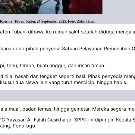
esma, Tuban, Rabu, 24 September 2025. Foto: Zidni Ilman
paten Tuban, dibawa ke rumah sakit setelah diduga meng
akanan dari pihak penyedia Satuan Pelayanan Pemenuhan Gi
pi, tahu, tempe, buah anggur, dan irisan timun.
inilai basah dan lengket seperti basi. Pihak penyedia men
susul dua siswa lain yang turut mencicipi hingga habis.
ejala mual, badan lemas, hingga gemetar. Mereka segera m
G Yayasan Al-Falah Gesikharjo. SPPG ini dipimpin Kepala
ayung, Ponorogo.