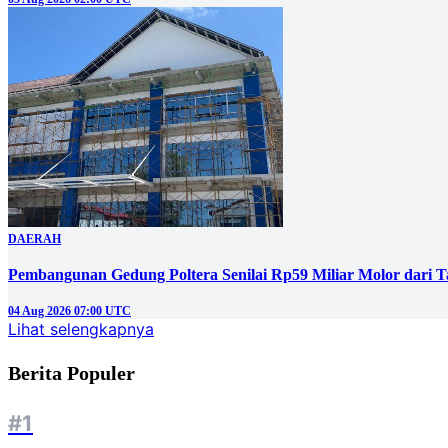
DAERAH
Pembangunan Gedung Poltera Senilai Rp59 Miliar Molor dari T
04 Aug 2026 07:00 UTC
Lihat selengkapnya
Berita Populer
#1