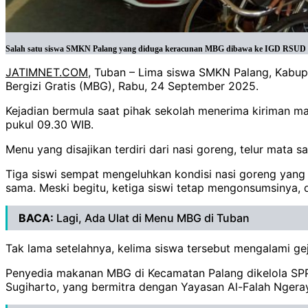
Salah satu siswa SMKN Palang yang diduga keracunan MBG dibawa ke IGD RSUD Ko
JATIMNET.COM
, Tuban – Lima siswa SMKN Palang, Kabu
Bergizi Gratis (MBG), Rabu, 24 September 2025.
Kejadian bermula saat pihak sekolah menerima kiriman m
pukul 09.30 WIB.
Menu yang disajikan terdiri dari nasi goreng, telur mata sa
Tiga siswi sempat mengeluhkan kondisi nasi goreng yang d
sama. Meski begitu, ketiga siswi tetap mengonsumsinya, di
BACA:
Lagi, Ada Ulat di Menu MBG di Tuban
Tak lama setelahnya, kelima siswa tersebut mengalami g
Penyedia makanan MBG di Kecamatan Palang dikelola SPP
Sugiharto, yang bermitra dengan Yayasan Al-Falah Nger