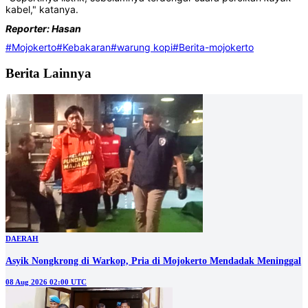
kabel," katanya.
Reporter: Hasan
#Mojokerto
#Kebakaran
#warung kopi
#Berita-mojokerto
Berita Lainnya
DAERAH
Asyik Nongkrong di Warkop, Pria di Mojokerto Mendadak Meninggal
08 Aug 2026 02:00 UTC