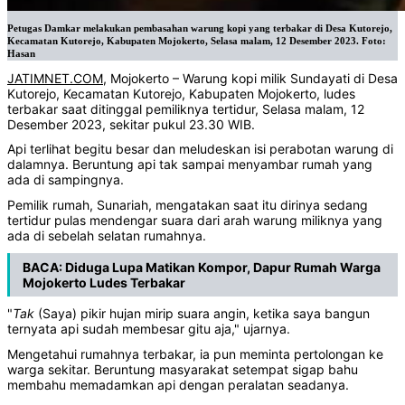
Petugas Damkar melakukan pembasahan warung kopi yang terbakar di Desa Kutorejo,
Kecamatan Kutorejo, Kabupaten Mojokerto, Selasa malam, 12 Desember 2023. Foto:
Hasan
JATIMNET.COM
, Mojokerto – Warung kopi milik Sundayati di Desa
Kutorejo, Kecamatan Kutorejo, Kabupaten Mojokerto, ludes
terbakar saat ditinggal pemiliknya tertidur, Selasa malam, 12
Desember 2023, sekitar pukul 23.30 WIB.
Api terlihat begitu besar dan meludeskan isi perabotan warung di
dalamnya. Beruntung api tak sampai menyambar rumah yang
ada di sampingnya.
Pemilik rumah, Sunariah, mengatakan saat itu dirinya sedang
tertidur pulas mendengar suara dari arah warung miliknya yang
ada di sebelah selatan rumahnya.
BACA:
Diduga Lupa Matikan Kompor, Dapur Rumah Warga
Mojokerto Ludes Terbakar
"
Tak
(Saya) pikir hujan mirip suara angin, ketika saya bangun
ternyata api sudah membesar gitu aja," ujarnya.
Mengetahui rumahnya terbakar, ia pun meminta pertolongan ke
warga sekitar. Beruntung masyarakat setempat sigap bahu
membahu memadamkan api dengan peralatan seadanya.