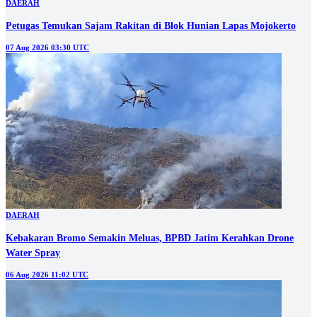
DAERAH
Petugas Temukan Sajam Rakitan di Blok Hunian Lapas Mojokerto
07 Aug 2026 03:30 UTC
DAERAH
Kebakaran Bromo Semakin Meluas, BPBD Jatim Kerahkan Drone
Water Spray
06 Aug 2026 11:02 UTC