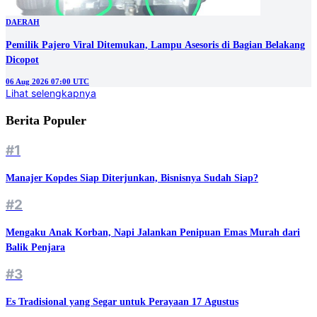
DAERAH
Pemilik Pajero Viral Ditemukan, Lampu Asesoris di Bagian Belakang
Dicopot
06 Aug 2026 07:00 UTC
Lihat selengkapnya
Berita Populer
#1
Manajer Kopdes Siap Diterjunkan, Bisnisnya Sudah Siap?
#2
Mengaku Anak Korban, Napi Jalankan Penipuan Emas Murah dari
Balik Penjara
#3
Es Tradisional yang Segar untuk Perayaan 17 Agustus