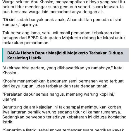
Warga sekitar, Abu Khosim, menyampaikan dirinya yang saat itu
belum tidur mendengar suara gemuruh seperti suara letusan. Ia
pun bersama warga lain memadamkanya dengan air.
"Di sini sudah banyak anak anak, Alhamdulillah pemuda di sini
kompak," ujarrnya.
Tak berselang lama, satu unit mobil pemadam kebakaran dan
petugas dari BPBD Kabupaten Mojokerto datang ke lokasi untuk
melakukan pemadaman.
BACA:
Heboh Dapur Masjid di Mojokerto Terbakar, Diduga
Korsleting Listrik
"Akhirnya bisa padam, yang dikhawatirkan ya rumahnya," kata
Khosim.
Khosim menambahkan bangunam semi permanen yang terbuat
dari kayu itupun ludes terbakar dan rata dengan tanah.
"Peralatan dapur semua hangus, memang warung kopi ini,"
ujarnya.
Beruntung dalam kejadian ini tak sampai menimbulkan korban
jiwa lantaran pemilik warung sedang tidur di kamar rumahnya.
Sedangkan penyebab terjadinya kebakaran ini diduga korsleting
listrik.
"Sepertinya listrik, sebelumnya terdengar suara percikan
kayak