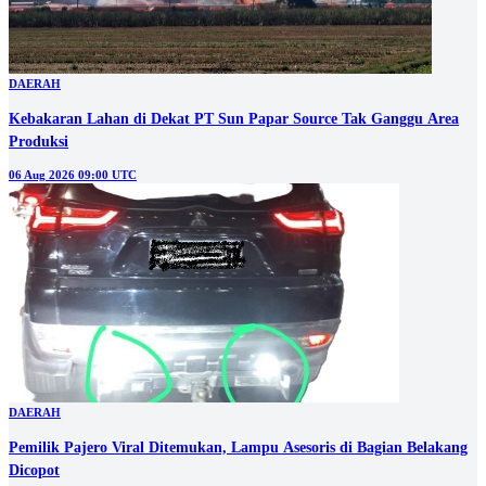
DAERAH
Kebakaran Lahan di Dekat PT Sun Papar Source Tak Ganggu Area
Produksi
06 Aug 2026 09:00 UTC
DAERAH
Pemilik Pajero Viral Ditemukan, Lampu Asesoris di Bagian Belakang
Dicopot