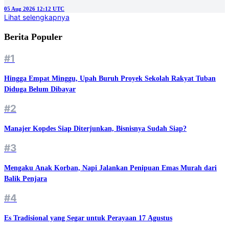
05 Aug 2026 12:12 UTC
Lihat selengkapnya
Berita Populer
#1
Hingga Empat Minggu, Upah Buruh Proyek Sekolah Rakyat Tuban
Diduga Belum Dibayar
#2
Manajer Kopdes Siap Diterjunkan, Bisnisnya Sudah Siap?
#3
Mengaku Anak Korban, Napi Jalankan Penipuan Emas Murah dari
Balik Penjara
#4
Es Tradisional yang Segar untuk Perayaan 17 Agustus