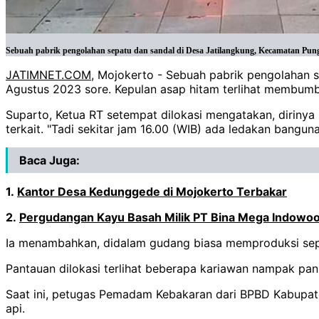
Sebuah pabrik pengolahan sepatu dan sandal di Desa Jatilangkung, Kecamatan Pung
JATIMNET.COM
, Mojokerto - Sebuah pabrik pengolahan 
Agustus 2023 sore. Kepulan asap hitam terlihat membumbung
Suparto, Ketua RT setempat dilokasi mengatakan, dirinya
terkait. "Tadi sekitar jam 16.00 (WIB) ada ledakan bangun
Baca Juga:
1.
Kantor Desa Kedunggede di Mojokerto Terbakar
2.
Pergudangan Kayu Basah Milik PT Bina Mega Indowoo
Ia menambahkan, didalam gudang biasa memproduksi sepat
Pantauan dilokasi terlihat beberapa kariawan nampak pan
Saat ini, petugas Pemadam Kebakaran dari BPBD Kabupa
api.