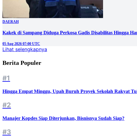
DAERAH
Kakek di Sampang Diduga Perkosa Gadis Disabilitas Hingga Ha
05 Aug 2026 07:00 UTC
Lihat selengkapnya
Berita Populer
#1
Hingga Empat Minggu, Upah Buruh Proyek Sekolah Rakyat Tu
#2
Manajer Kopdes Siap Diterjunkan, Bisnisnya Sudah Siap?
#3