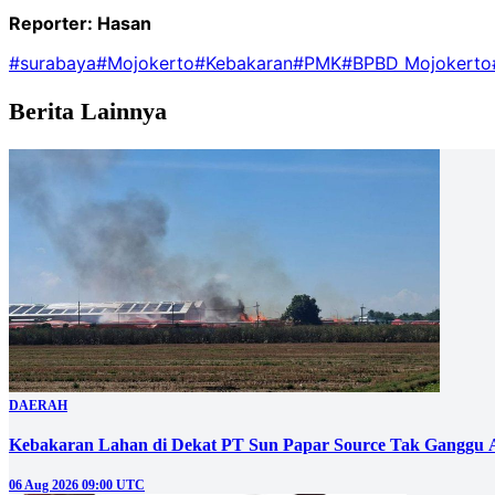
Reporter: Hasan
#surabaya
#Mojokerto
#Kebakaran
#PMK
#BPBD Mojokerto
Berita Lainnya
DAERAH
Kebakaran Lahan di Dekat PT Sun Papar Source Tak Ganggu 
06 Aug 2026 09:00 UTC