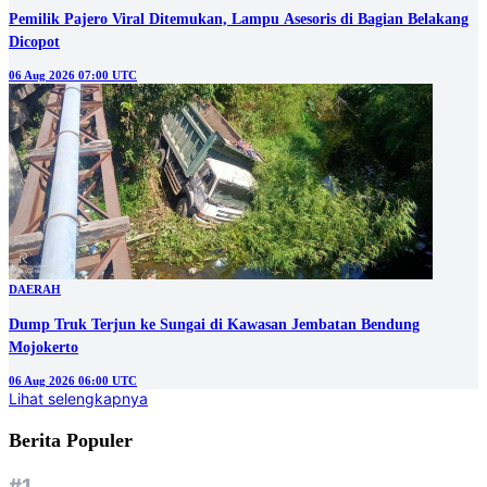
Pemilik Pajero Viral Ditemukan, Lampu Asesoris di Bagian Belakang
Dicopot
06 Aug 2026 07:00 UTC
DAERAH
Dump Truk Terjun ke Sungai di Kawasan Jembatan Bendung
Mojokerto
06 Aug 2026 06:00 UTC
Lihat selengkapnya
Berita Populer
#1