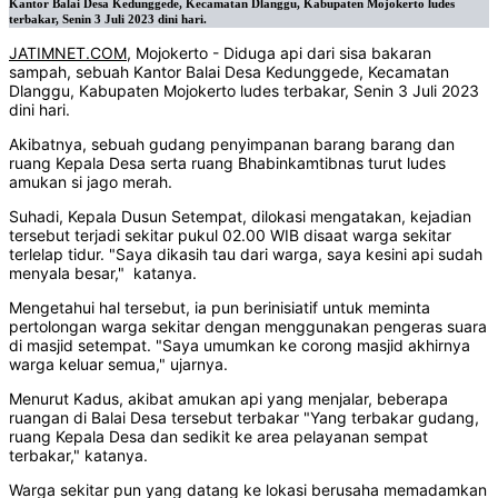
Kantor Balai Desa Kedunggede, Kecamatan Dlanggu, Kabupaten Mojokerto ludes
terbakar, Senin 3 Juli 2023 dini hari.
JATIMNET.COM
, Mojokerto - Diduga api dari sisa bakaran
sampah, sebuah Kantor Balai Desa Kedunggede, Kecamatan
Dlanggu, Kabupaten Mojokerto ludes terbakar, Senin 3 Juli 2023
dini hari.
Akibatnya, sebuah gudang penyimpanan barang barang dan
ruang Kepala Desa serta ruang Bhabinkamtibnas turut ludes
amukan si jago merah.
Suhadi, Kepala Dusun Setempat, dilokasi mengatakan, kejadian
tersebut terjadi sekitar pukul 02.00 WIB disaat warga sekitar
terlelap tidur. "Saya dikasih tau dari warga, saya kesini api sudah
menyala besar," katanya.
Mengetahui hal tersebut, ia pun berinisiatif untuk meminta
pertolongan warga sekitar dengan menggunakan pengeras suara
di masjid setempat. "Saya umumkan ke corong masjid akhirnya
warga keluar semua," ujarnya.
Menurut Kadus, akibat amukan api yang menjalar, beberapa
ruangan di Balai Desa tersebut terbakar "Yang terbakar gudang,
ruang Kepala Desa dan sedikit ke area pelayanan sempat
terbakar," katanya.
Warga sekitar pun yang datang ke lokasi berusaha memadamkan