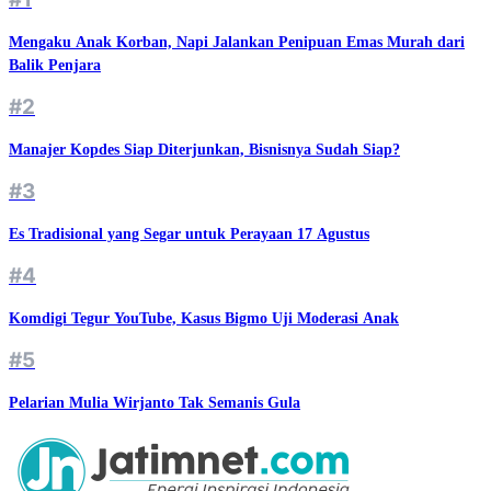
Mengaku Anak Korban, Napi Jalankan Penipuan Emas Murah dari
Balik Penjara
#2
Manajer Kopdes Siap Diterjunkan, Bisnisnya Sudah Siap?
#3
Es Tradisional yang Segar untuk Perayaan 17 Agustus
#4
Komdigi Tegur YouTube, Kasus Bigmo Uji Moderasi Anak
#5
Pelarian Mulia Wirjanto Tak Semanis Gula