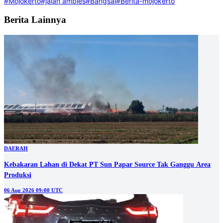
#Mojokerto
#jalan ambles
#Bangsal
#Berita-mojokerto
Berita Lainnya
DAERAH
Kebakaran Lahan di Dekat PT Sun Papar Source Tak Ganggu Area
Produksi
06 Aug 2026 09:00 UTC