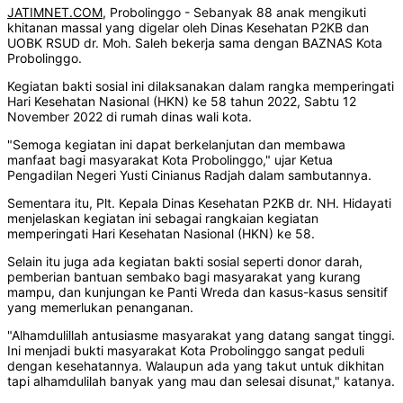
JATIMNET.COM
, Probolinggo - Sebanyak 88 anak mengikuti
khitanan massal yang digelar oleh Dinas Kesehatan P2KB dan
UOBK RSUD dr. Moh. Saleh bekerja sama dengan BAZNAS Kota
Probolinggo.
Kegiatan bakti sosial ini dilaksanakan dalam rangka memperingati
Hari Kesehatan Nasional (HKN) ke 58 tahun 2022, Sabtu 12
November 2022 di rumah dinas wali kota.
"Semoga kegiatan ini dapat berkelanjutan dan membawa
manfaat bagi masyarakat Kota Probolinggo," ujar Ketua
Pengadilan Negeri Yusti Cinianus Radjah dalam sambutannya.
Sementara itu, Plt. Kepala Dinas Kesehatan P2KB dr. NH. Hidayati
menjelaskan kegiatan ini sebagai rangkaian kegiatan
memperingati Hari Kesehatan Nasional (HKN) ke 58.
Selain itu juga ada kegiatan bakti sosial seperti donor darah,
pemberian bantuan sembako bagi masyarakat yang kurang
mampu, dan kunjungan ke Panti Wreda dan kasus-kasus sensitif
yang memerlukan penanganan.
"Alhamdulillah antusiasme masyarakat yang datang sangat tinggi.
Ini menjadi bukti masyarakat Kota Probolinggo sangat peduli
dengan kesehatannya. Walaupun ada yang takut untuk dikhitan
tapi alhamdulilah banyak yang mau dan selesai disunat," katanya.