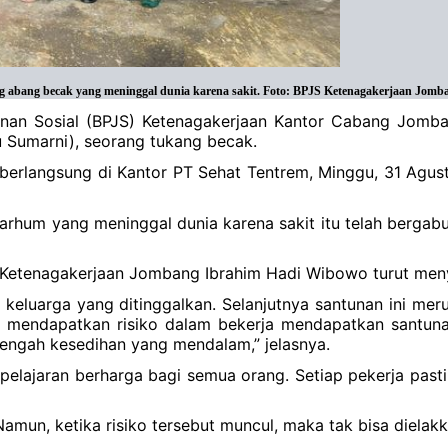
g abang becak yang meninggal dunia karena sakit. Foto: BPJS Ketenagakerjaan Jomb
an Sosial (BPJS) Ketenagakerjaan Kantor Cabang Jomba
u Sumarni), seorang tukang becak.
berlangsung di Kantor PT Sehat Tentrem, Minggu, 31 Agust
lmarhum yang meninggal dunia karena sakit itu telah berg
 Ketenagakerjaan Jombang Ibrahim Hadi Wibowo turut me
keluarga yang ditinggalkan. Selanjutnya santunan ini me
g mendapatkan risiko dalam bekerja mendapatkan santun
tengah kesedihan yang mendalam,” jelasnya.
lajaran berharga bagi semua orang. Setiap pekerja pasti 
Namun, ketika risiko tersebut muncul, maka tak bisa dielakka