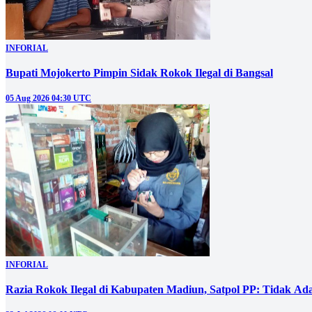
INFORIAL
Bupati Mojokerto Pimpin Sidak Rokok Ilegal di Bangsal
05 Aug 2026 04:30 UTC
INFORIAL
Razia Rokok Ilegal di Kabupaten Madiun, Satpol PP: Tidak Ad