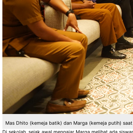
Mas Dhito (kemeja batik) dan Marga (kemeja putih) saat 
Di sekolah, sejak awal mengajar Marga melihat ada sisw