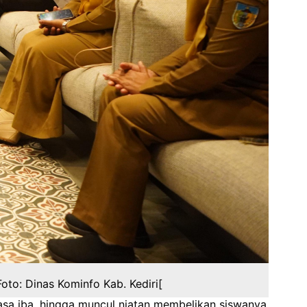
oto: Dinas Kominfo Kab. Kediri[
asa iba, hingga muncul niatan membelikan siswanya