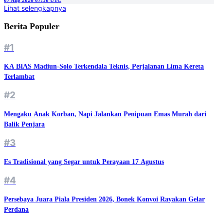
07 Aug 2026 07:30 UTC
Lihat selengkapnya
Berita Populer
#1
KA BIAS Madiun-Solo Terkendala Teknis, Perjalanan Lima Kereta
Terlambat
#2
Mengaku Anak Korban, Napi Jalankan Penipuan Emas Murah dari
Balik Penjara
#3
Es Tradisional yang Segar untuk Perayaan 17 Agustus
#4
Persebaya Juara Piala Presiden 2026, Bonek Konvoi Rayakan Gelar
Perdana