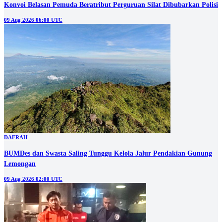
Konvoi Belasan Pemuda Beratribut Perguruan Silat Dibubarkan Polisi
09 Aug 2026 06:00 UTC
DAERAH
BUMDes dan Swasta Saling Tunggu Kelola Jalur Pendakian Gunung
Lemongan
09 Aug 2026 02:00 UTC