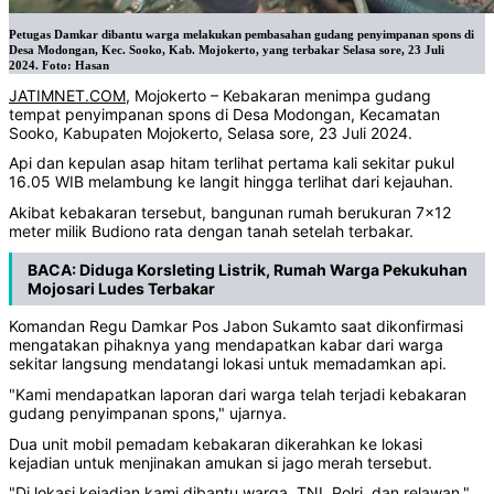
Petugas Damkar dibantu warga melakukan pembasahan gudang penyimpanan spons di
Desa Modongan, Kec. Sooko, Kab. Mojokerto, yang terbakar Selasa sore, 23 Juli
2024. Foto: Hasan
JATIMNET.COM
, Mojokerto – Kebakaran menimpa gudang
tempat penyimpanan spons di Desa Modongan, Kecamatan
Sooko, Kabupaten Mojokerto, Selasa sore, 23 Juli 2024.
Api dan kepulan asap hitam terlihat pertama kali sekitar pukul
16.05 WIB melambung ke langit hingga terlihat dari kejauhan.
Akibat kebakaran tersebut, bangunan rumah berukuran 7x12
meter milik Budiono rata dengan tanah setelah terbakar.
BACA:
Diduga Korsleting Listrik, Rumah Warga Pekukuhan
Mojosari Ludes Terbakar
Komandan Regu Damkar Pos Jabon Sukamto saat dikonfirmasi
mengatakan pihaknya yang mendapatkan kabar dari warga
sekitar langsung mendatangi lokasi untuk memadamkan api.
"Kami mendapatkan laporan dari warga telah terjadi kebakaran
gudang penyimpanan spons," ujarnya.
Dua unit mobil pemadam kebakaran dikerahkan ke lokasi
kejadian untuk menjinakan amukan si jago merah tersebut.
"Di lokasi kejadian kami dibantu warga, TNI, Polri, dan relawan,"