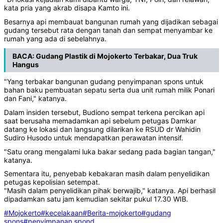
kata pria yang akrab disapa Kamto ini.
Besarnya api membauat bangunan rumah yang dijadikan sebagai
gudang tersebut rata dengan tanah dan sempat menyambar ke
rumah yang ada di sebelahnya.
BACA:
Gudang Plastik di Mojokerto Terbakar, Dua Truk
Hangus
"Yang terbakar bangunan gudang penyimpanan spons untuk
bahan baku pembuatan sepatu serta dua unit rumah milik Ponari
dan Fani," katanya.
Dalam insiden tersebut, Budiono sempat terkena percikan api
saat berusaha memadamkan api sebelum petugas Damkar
datang ke lokasi dan langsung dilarikan ke RSUD dr Wahidin
Sudiro Husodo untuk mendapatkan perawatan intensif.
"Satu orang mengalami luka bakar sedang pada bagian tangan,"
katanya.
Sementara itu, penyebab kebakaran masih dalam penyelidikan
petugas kepolisian setempat.
"Masih dalam penyelidikan pihak berwajib," katanya. Api berhasil
dipadamkan satu jam kemudian sekitar pukul 17.30 WIB.
#Mojokerto
#kecelakaan
#Berita-mojokerto
#gudang
spons
#penyimpanan spond