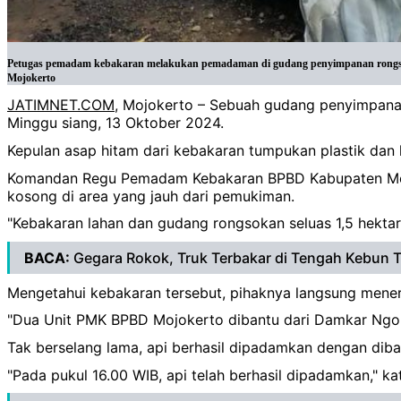
Petugas pemadam kebakaran melakukan pemadaman di gudang penyimpanan rongsoka
Mojokerto
JATIMNET.COM
, Mojokerto – Sebuah gudang penyimpanan
Minggu siang, 13 Oktober 2024.
Kepulan asap hitam dari kebakaran tumpukan plastik dan k
Komandan Regu Pemadam Kebakaran BPBD Kabupaten Mojo
kosong di area yang jauh dari pemukiman.
"Kebakaran lahan dan gudang rongsokan seluas 1,5 hektar,
BACA:
Gegara Rokok, Truk Terbakar di Tengah Kebun 
Mengetahui kebakaran tersebut, pihaknya langsung men
"Dua Unit PMK BPBD Mojokerto dibantu dari Damkar Ngor
Tak berselang lama, api berhasil dipadamkan dengan diban
"Pada pukul 16.00 WIB, api telah berhasil dipadamkan," ka