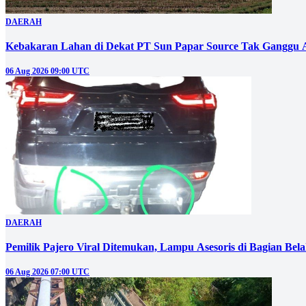
DAERAH
Kebakaran Lahan di Dekat PT Sun Papar Source Tak Ganggu 
06 Aug 2026 09:00 UTC
DAERAH
Pemilik Pajero Viral Ditemukan, Lampu Asesoris di Bagian Bel
06 Aug 2026 07:00 UTC