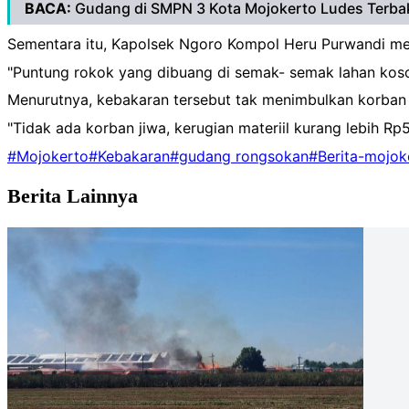
BACA:
Gudang di SMPN 3 Kota Mojokerto Ludes Terba
Sementara itu, Kapolsek Ngoro Kompol Heru Purwandi men
"Puntung rokok yang dibuang di semak- semak lahan koso
Menurutnya, kebakaran tersebut tak menimbulkan korban
"Tidak ada korban jiwa, kerugian materiil kurang lebih Rp5
#Mojokerto
#Kebakaran
#gudang rongsokan
#Berita-mojok
Berita Lainnya