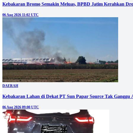
Kebakaran Bromo Semakin Meluas, BPBD Jatim Kerahkan Dro
06 Aug 2026 11:02 UTC
DAERAH
Kebakaran Lahan di Dekat PT Sun Papar Source Tak Ganggu 
06 Aug 2026 09:00 UTC