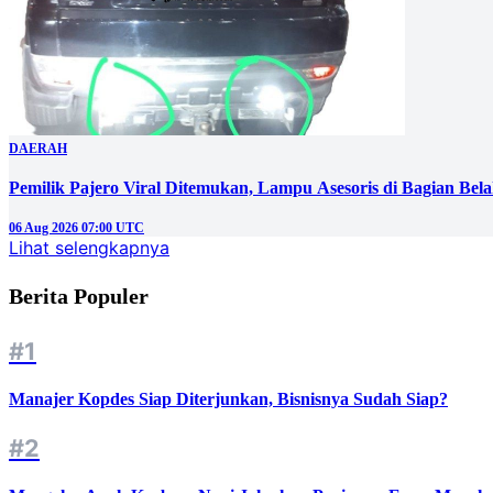
DAERAH
Pemilik Pajero Viral Ditemukan, Lampu Asesoris di Bagian Bel
06 Aug 2026 07:00 UTC
Lihat selengkapnya
Berita Populer
#1
Manajer Kopdes Siap Diterjunkan, Bisnisnya Sudah Siap?
#2