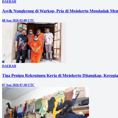
DAERAH
Asyik Nongkrong di Warkop, Pria di Mojokerto Mendadak Men
08 Aug 2026 02:00 UTC
DAERAH
Tiga Penipu Rekrutmen Kerja di Mojokerto Ditangkap, Kerugi
07 Aug 2026 07:30 UTC