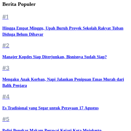
Berita Populer
#1
Hingga Empat Minggu, Upah Buruh Proyek Sekolah Rakyat Tuban
Diduga Belum Dibayar
#2
Manajer Kopdes Siap Diterjunkan, Bisnisnya Sudah Siap?
#3
Mengaku Anak Korban, Napi Jalankan Penipuan Emas Murah dari
Balik Penjara
#4
Es Tradisional yang Segar untuk Perayaan 17 Agustus
#5
Polisi Bongkar Makam Pegawai Kejari Kota Mojokerto