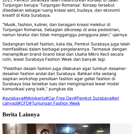
Tunjungan berupa 'Tunjungan Romansa'. Konsep tersebut
disediakan sebagai ruang kreasi seni, budaya, dan ekonomi
kreatif di Kota Surabaya.
"Musik, fashion, kuliner, dan beragam kreasi melebur di
Tunjungan Romansa. Sebagian dikonsep di area pedestrian,
namun teratur dan tidak mengganggu pengguna jalan," ujarnya.
Sedangkan terkait fashion, kata dia, Pemkot Surabaya juga telah
memfasilitasi dalam berbagai pergelarannya. Termasuk dengan
menampilkan brand-brand lokal dan Usaha Mikro Kecil secara
rutin, lewat Surabaya Fashion Week dan banyak lagi.
"Pelatihan desain fashion juga dilakukan agar tumbuh desainer-
desainer fashion andal dari Surabaya. Bahkan kita sedang
siapkan workshop penulisan fashion agar geliat fashion di
Surabaya bisa tersebar luas dan menginspirasi lewat model
komunikasi yang baik," pungkas dia
#surabaya
#Mojokerto
#Car Free Day
#Pemkot Surabaya
#eri
cahyadi
#CFD
#Tunjungan Fashion Week
Berita Lainnya