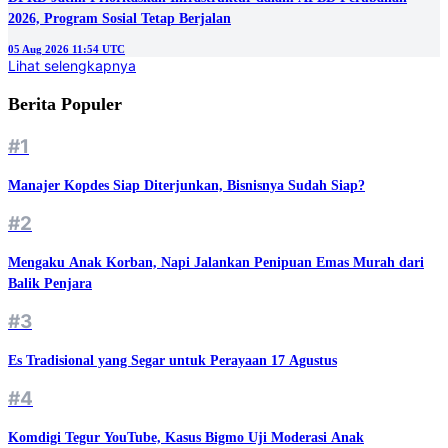
2026, Program Sosial Tetap Berjalan
05 Aug 2026 11:54 UTC
Lihat selengkapnya
Berita Populer
#1
Manajer Kopdes Siap Diterjunkan, Bisnisnya Sudah Siap?
#2
Mengaku Anak Korban, Napi Jalankan Penipuan Emas Murah dari
Balik Penjara
#3
Es Tradisional yang Segar untuk Perayaan 17 Agustus
#4
Komdigi Tegur YouTube, Kasus Bigmo Uji Moderasi Anak