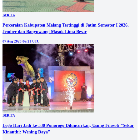
BERITA
Perceraian Kabupaten Malang Tertinggi di Jatim Semester I 2026,
Jember dan Banyuwangi Masuk Lima Besar
07 Aug 2026 06:21 UTC
BERITA
Logo Hari Jadi ke-530 Ponorogo Diluncurkan, Usung Filosofi “Sekar
Kinanthi: Wening Daya”