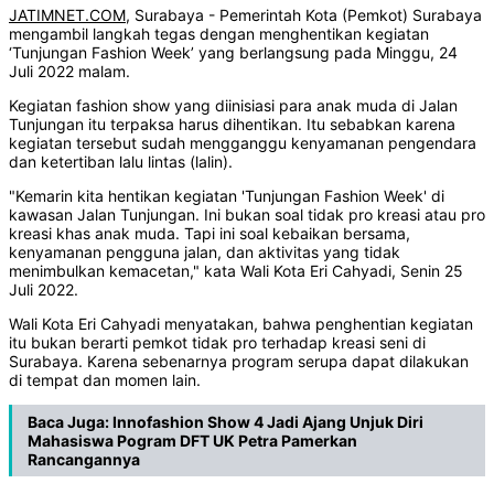
JATIMNET.COM
, Surabaya - Pemerintah Kota (Pemkot) Surabaya
mengambil langkah tegas dengan menghentikan kegiatan
‘Tunjungan Fashion Week’ yang berlangsung pada Minggu, 24
Juli 2022 malam.
Kegiatan fashion show yang diinisiasi para anak muda di Jalan
Tunjungan itu terpaksa harus dihentikan. Itu sebabkan karena
kegiatan tersebut sudah mengganggu kenyamanan pengendara
dan ketertiban lalu lintas (lalin).
"Kemarin kita hentikan kegiatan 'Tunjungan Fashion Week' di
kawasan Jalan Tunjungan. Ini bukan soal tidak pro kreasi atau pro
kreasi khas anak muda. Tapi ini soal kebaikan bersama,
kenyamanan pengguna jalan, dan aktivitas yang tidak
menimbulkan kemacetan," kata Wali Kota Eri Cahyadi, Senin 25
Juli 2022.
Wali Kota Eri Cahyadi menyatakan, bahwa penghentian kegiatan
itu bukan berarti pemkot tidak pro terhadap kreasi seni di
Surabaya. Karena sebenarnya program serupa dapat dilakukan
di tempat dan momen lain.
Baca Juga:
Innofashion Show 4 Jadi Ajang Unjuk Diri
Mahasiswa Pogram DFT UK Petra Pamerkan
Rancangannya