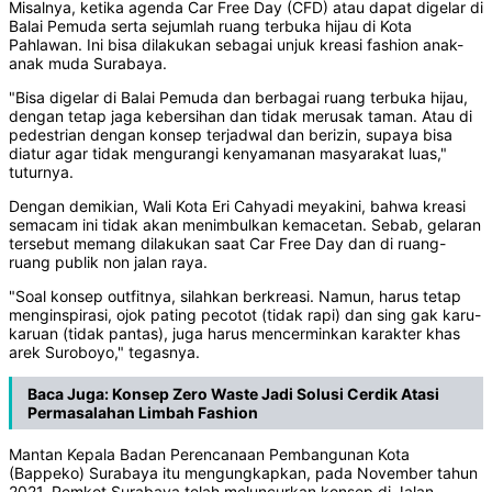
Misalnya, ketika agenda Car Free Day (CFD) atau dapat digelar di
Balai Pemuda serta sejumlah ruang terbuka hijau di Kota
Pahlawan. Ini bisa dilakukan sebagai unjuk kreasi fashion anak-
anak muda Surabaya.
"Bisa digelar di Balai Pemuda dan berbagai ruang terbuka hijau,
dengan tetap jaga kebersihan dan tidak merusak taman. Atau di
pedestrian dengan konsep terjadwal dan berizin, supaya bisa
diatur agar tidak mengurangi kenyamanan masyarakat luas,"
tuturnya.
Dengan demikian, Wali Kota Eri Cahyadi meyakini, bahwa kreasi
semacam ini tidak akan menimbulkan kemacetan. Sebab, gelaran
tersebut memang dilakukan saat Car Free Day dan di ruang-
ruang publik non jalan raya.
"Soal konsep outfitnya, silahkan berkreasi. Namun, harus tetap
menginspirasi, ojok pating pecotot (tidak rapi) dan sing gak karu-
karuan (tidak pantas), juga harus mencerminkan karakter khas
arek Suroboyo," tegasnya.
Baca Juga:
Konsep Zero Waste Jadi Solusi Cerdik Atasi
Permasalahan Limbah Fashion
Mantan Kepala Badan Perencanaan Pembangunan Kota
(Bappeko) Surabaya itu mengungkapkan, pada November tahun
2021, Pemkot Surabaya telah meluncurkan konsep di Jalan