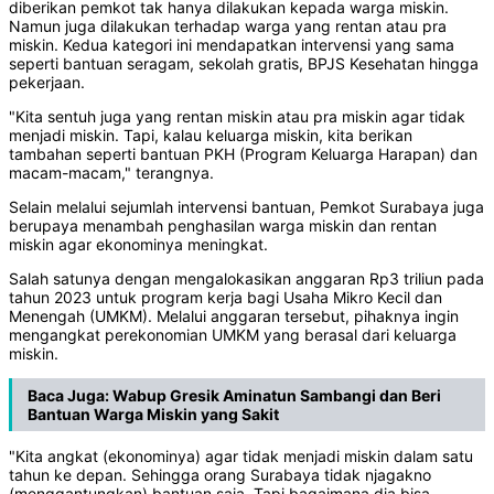
diberikan pemkot tak hanya dilakukan kepada warga miskin.
Namun juga dilakukan terhadap warga yang rentan atau pra
miskin. Kedua kategori ini mendapatkan intervensi yang sama
seperti bantuan seragam, sekolah gratis, BPJS Kesehatan hingga
pekerjaan.
"Kita sentuh juga yang rentan miskin atau pra miskin agar tidak
menjadi miskin. Tapi, kalau keluarga miskin, kita berikan
tambahan seperti bantuan PKH (Program Keluarga Harapan) dan
macam-macam," terangnya.
Selain melalui sejumlah intervensi bantuan, Pemkot Surabaya juga
berupaya menambah penghasilan warga miskin dan rentan
miskin agar ekonominya meningkat.
Salah satunya dengan mengalokasikan anggaran Rp3 triliun pada
tahun 2023 untuk program kerja bagi Usaha Mikro Kecil dan
Menengah (UMKM). Melalui anggaran tersebut, pihaknya ingin
mengangkat perekonomian UMKM yang berasal dari keluarga
miskin.
Baca Juga:
Wabup Gresik Aminatun Sambangi dan Beri
Bantuan Warga Miskin yang Sakit
"Kita angkat (ekonominya) agar tidak menjadi miskin dalam satu
tahun ke depan. Sehingga orang Surabaya tidak njagakno
(menggantungkan) bantuan saja. Tapi bagaimana dia bisa