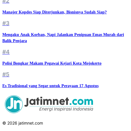
#2
Manajer Kopdes Siap Diterjunkan, Bisnisnya Sudah Siap?
#3
Mengaku Anak Korban, Napi Jalankan Penipuan Emas Murah dari
Balik Penjara
#4
Polisi Bongkar Makam Pegawai Kejari Kota Mojokerto
#5
Es Tradisional yang Segar untuk Perayaan 17 Agustus
© 2026 jatimnet.com