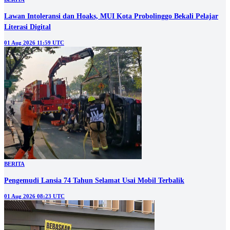
‎Lawan Intoleransi dan Hoaks, MUI Kota Probolinggo Bekali Pelajar
Literasi Digital
01 Aug 2026 11:59 UTC
BERITA
Pengemudi Lansia 74 Tahun Selamat Usai Mobil Terbalik
01 Aug 2026 08:23 UTC