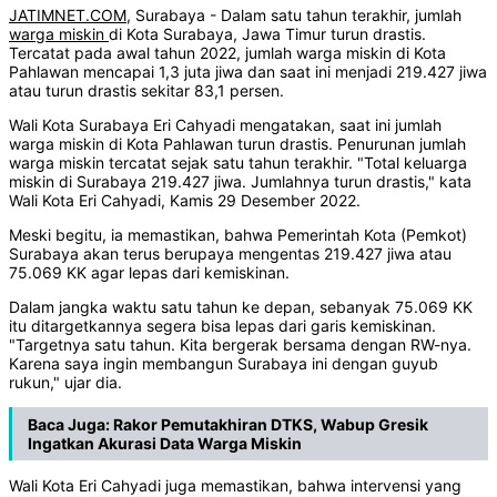
JATIMNET.COM,
Surabaya - Dalam satu tahun terakhir, jumlah
warga miskin
di Kota Surabaya, Jawa Timur turun drastis.
Tercatat pada awal tahun 2022, jumlah warga miskin di Kota
Pahlawan mencapai 1,3 juta jiwa dan saat ini menjadi 219.427 jiwa
atau turun drastis sekitar 83,1 persen.
Wali Kota Surabaya Eri Cahyadi mengatakan, saat ini jumlah
warga miskin di Kota Pahlawan turun drastis. Penurunan jumlah
warga miskin tercatat sejak satu tahun terakhir. "Total keluarga
miskin di Surabaya 219.427 jiwa. Jumlahnya turun drastis," kata
Wali Kota Eri Cahyadi, Kamis 29 Desember 2022.
Meski begitu, ia memastikan, bahwa Pemerintah Kota (Pemkot)
Surabaya akan terus berupaya mengentas 219.427 jiwa atau
75.069 KK agar lepas dari kemiskinan.
Dalam jangka waktu satu tahun ke depan, sebanyak 75.069 KK
itu ditargetkannya segera bisa lepas dari garis kemiskinan.
"Targetnya satu tahun. Kita bergerak bersama dengan RW-nya.
Karena saya ingin membangun Surabaya ini dengan guyub
rukun," ujar dia.
Baca Juga:
Rakor Pemutakhiran DTKS, Wabup Gresik
Ingatkan Akurasi Data Warga Miskin
Wali Kota Eri Cahyadi juga memastikan, bahwa intervensi yang