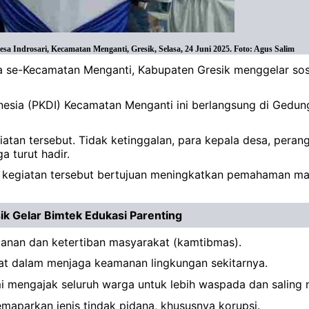
sa Indrosari, Kecamatan Menganti, Gresik, Selasa, 24 Juni 2025. Foto: Agus Salim
a se-Kecamatan Menganti, Kabupaten Gresik menggelar sosi
onesia (PKDI) Kecamatan Menganti ini berlangsung di Gedun
atan tersebut. Tidak ketinggalan, para kepala desa, peran
a turut hadir.
egiatan tersebut bertujuan meningkatkan pemahaman masya
ik Gelar Bimtek Edukasi Parenting
anan dan ketertiban masyarakat (kamtibmas).
at dalam menjaga keamanan lingkungan sekitarnya.
kami mengajak seluruh warga untuk lebih waspada dan saling
emaparkan jenis tindak pidana, khususnya korupsi.