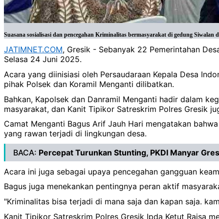
Suasana sosialisasi dan pencegahan Kriminalitas bermasyarakat di gedung Siwalan de
JATIMNET.COM
, Gresik - Sebanyak 22 Pemerintahan Des
Selasa 24 Juni 2025.
Acara yang diinisiasi oleh Persaudaraan Kepala Desa Ind
pihak Polsek dan Koramil Menganti dilibatkan.
Bahkan, Kapolsek dan Danramil Menganti hadir dalam kegi
masyarakat, dan Kanit Tipikor Satreskrim Polres Gresik jug
Camat Menganti Bagus Arif Jauh Hari mengatakan bahwa k
yang rawan terjadi di lingkungan desa.
BACA:
Percepat Turunkan Stunting, PKDI Manyar Gres
Acara ini juga sebagai upaya pencegahan gangguan keam
Bagus juga menekankan pentingnya peran aktif masyarak
"Kriminalitas bisa terjadi di mana saja dan kapan saja. 
Kanit Tipikor Satreskrim Polres Gresik Ipda Ketut Raisa m