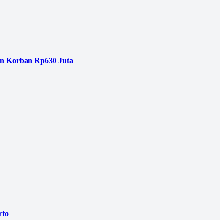
an Korban Rp630 Juta
rto