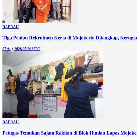
DAERAH
Tiga Penipu Rekrutmen Kerja di Mojokerto Ditangkap, Kerugi
07 Aug 2026 07:30 UTC
DAERAH
Petugas Temukan Sajam Rakitan di Blok Hunian Lapas Mojoke