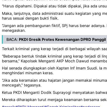
"Harus dipahami. Dipakai atau tidak dipakai, jika ada un
Maka, lanjutnya, data administrasi suatu kegiatan yang 
harus sesuai dengan bukti fisik.
"Jangan ada pembangunan fiktif, SPj harus benar adanya. 
menegaskan.
BACA:
PKDI Gresik Protes Kewenangan DPRD Panggi
Terkait kriminal yang kerap terjadi di berbagai wilayah s
"Beberapa bentuk tindak kriminal yang kerap terjadi di li
bersama," Kapolsek Menganti AKP Moch Dawud menamba
Hal senada diungkapkan oleh Kapten Inf Imam Suudi. Ia 
menghindari minuman keras.
"Jika ada keramaian atau hajatan jangan memakai minuman k
mencegah," tegasnya.
Ketua PKDI Menganti Dodik Suprayogi menyatakan bahwa k
Mereka diharapkan turut menjaga keamanan bersama seka
#gresik
#PKDI Menganti
#Cegah Kriminalitas
#pedesaan