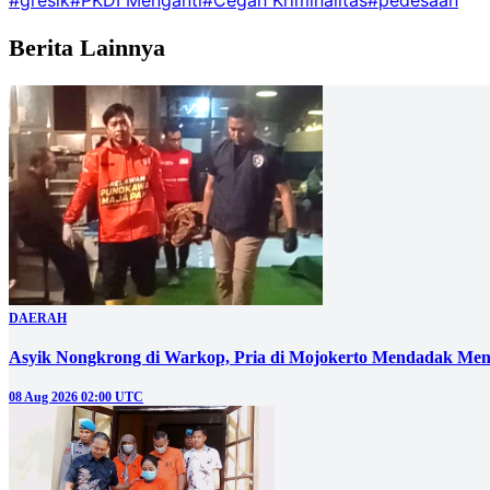
Berita Lainnya
DAERAH
Asyik Nongkrong di Warkop, Pria di Mojokerto Mendadak Men
08 Aug 2026 02:00 UTC