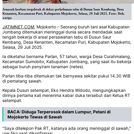
Jenazah korban tergeletak di dekat perkebunan tebu di Dusun Saur Kembang, Desa
Kenanten, Kecamatan Puri, Kabupaten Mojokerto, Selasa, 29 Juli 2025. Foto: Dok.
warga
JATIMNET.COM
, Mojokerto – Seorang buruh tani asal Kabupaten
Jombang ditemukan meninggal dunia secara mendadak saat
tengah bekerja di areal persawahan tebu di Dusun Saur
Kembang, Desa Kenanten, Kecamatan Puri, Kabupaten Mojokerto,
Selasa, 29 Juli 2025.
Ia diketahui bernama Parlan, 57 tahun, warga Desa Curahmalang,
Kecamatan Sumobito, Kabupaten Jombang, yang saat itu bekerja
sebagai buruh penyiram tanaman (netes).
Parlan tiba-tiba ditemukan tak bernyawa sekitar pukul 14.30 WIB
di pematang sawah.
Kepala Dusun setempat, Eko Hendra Widodo, mengungkapkan
dirinya pertama kali menerima kabar duka tersebut dari Ketua RT
setempat.
BACA:
Diduga Terperosok dalam Lumpur, Petani di
Mojokerto Tewas di Sawah
"Saya ditelepon Pak RT, katanya ada orang meninggal di sawah,"
ujar Eko saat dikonfirmasi.