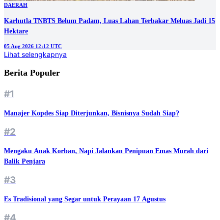
DAERAH
Karhutla TNBTS Belum Padam, Luas Lahan Terbakar Meluas Jadi 15
Hektare
05 Aug 2026 12:12 UTC
Lihat selengkapnya
Berita Populer
#1
Manajer Kopdes Siap Diterjunkan, Bisnisnya Sudah Siap?
#2
Mengaku Anak Korban, Napi Jalankan Penipuan Emas Murah dari
Balik Penjara
#3
Es Tradisional yang Segar untuk Perayaan 17 Agustus
#4