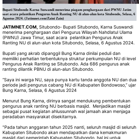
Bupati Situbondo Karna Suswandi menerima piagam penghargaan dari PWNU Jatim
saat acara pelantikan Pengurus Anak Ranting NU di alun-alun kota Situbondo, Selasa, 6
Agustus 2024. (Jatimnet.com/Zaini Zain)
JATIMNET.COM,
Situbondo- Bupati Situbondo, Karna Suswandi
menerima penghargaan dari Pengurus Wilayah Nahdlatul Ulama
(PWNU) Jawa Timur, saat acara pelantikan Pengurus Anak
Ranting NU di alun-alun kota Situbondo, Selasa, 6 Agustus 2024.
Bupati yang akrab dipanggil Bung Karna dinilai peduli dan
memiliki perhatian terbentuknya struktur perkumpulan NU di level
Pengurus Anak Ranting se Situbondo. Ada 686 pengurus anak
ranting dilantik PBNU di alun-alun Situbondo.
“Saya ini warga NU, saya punya kartu tanda anggota NU dan dua
periode jadi pengurus cabang NU di Kabupaten Bondowoso,” ujar
Bung Karna, Selasa, 6 Agustus 2024
Menurut Bung Karna, dirinya sangat mendukung pembentukan
pengurus anak ranting NU berbasis masjid. Menjadikan masjid
sebagai pusat kegiatan ahlussunnah wal jamaah akan menjaga
peradaban masyarakat disekitarnya.
"Pada tahun anggaran tahun 2025 nanti, seluruh masjid di seluruh
Kabupaten Situbondo akan mendapatkan dana kemakmuran
masjid dari pemerintah Kabupaten Situbondo, hal ini untuk