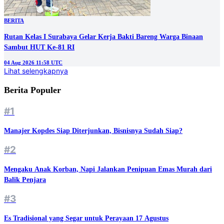
BERITA
Rutan Kelas I Surabaya Gelar Kerja Bakti Bareng Warga Binaan
Sambut HUT Ke-81 RI
04 Aug 2026 11:58 UTC
Lihat selengkapnya
Berita Populer
#1
Manajer Kopdes Siap Diterjunkan, Bisnisnya Sudah Siap?
#2
Mengaku Anak Korban, Napi Jalankan Penipuan Emas Murah dari
Balik Penjara
#3
Es Tradisional yang Segar untuk Perayaan 17 Agustus