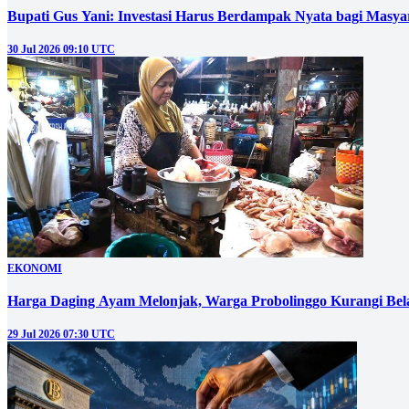
Bupati Gus Yani: Investasi Harus Berdampak Nyata bagi Masya
30 Jul 2026 09:10 UTC
EKONOMI
Harga Daging Ayam Melonjak, Warga Probolinggo Kurangi Bel
29 Jul 2026 07:30 UTC