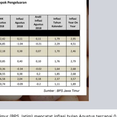
ur (BPS Jatim) mencatat inflasi bulan Agustus tercapai 0