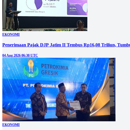
EKONOMI
Penerimaan Pajak DJP Jatim II Tembus Rp16,08 Triliun, Tumbu
04 Aug 2026 06:30 UTC
EKONOMI