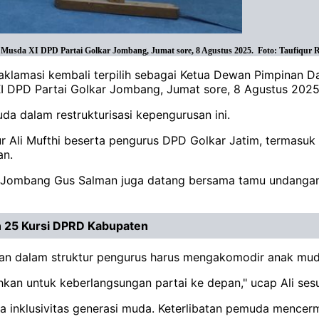
Musda XI DPD Partai Golkar Jombang, Jumat sore, 8 Agustus 2025. Foto: Taufiqur
aklamasi kembali terpilih sebagai Ketua Dewan Pimpinan 
 DPD Partai Golkar Jombang, Jumat sore, 8 Agustus 202
da dalam restrukturisasi kepengurusan ini.
mur Ali Mufthi beserta pengurus DPD Golkar Jatim, termas
an.
 Jombang Gus Salman juga datang bersama tamu undangan dar
an 25 Kursi DPRD Kabupaten
kan dalam struktur pengurus harus mengakomodir anak mud
hkan untuk keberlangsungan partai ke depan," ucap Ali se
a inklusivitas generasi muda. Keterlibatan pemuda mence