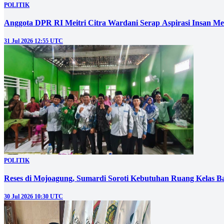
POLITIK
Anggota DPR RI Meitri Citra Wardani Serap Aspirasi Insan M
31 Jul 2026 12:55 UTC
POLITIK
Reses di Mojoagung, Sumardi Soroti Kebutuhan Ruang Kelas B
30 Jul 2026 10:30 UTC