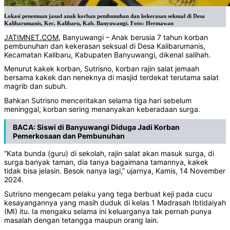
Lokasi penemuan jasad anak korban pembunuhan dan kekerasan seksual di Desa
Kalibarumanis, Kec. Kalibaru, Kab. Banyuwangi. Foto: Hermawan
JATIMNET.COM
, Banyuwangi – Anak berusia 7 tahun korban
pembunuhan dan kekerasan seksual di Desa Kalibarumanis,
Kecamatan Kalibaru, Kabupaten Banyuwangi, dikenal salihah.
Menurut kakek korban, Sutrisno, korban rajin salat jemaah
bersama kakek dan neneknya di masjid terdekat terutama salat
magrib dan subuh.
Bahkan Sutrisno menceritakan selama tiga hari sebelum
meninggal, korban sering menanyakan keberadaan surga.
BACA:
Siswi di Banyuwangi Diduga Jadi Korban
Pemerkosaan dan Pembunuhan
“Kata bunda (guru) di sekolah, rajin salat akan masuk surga, di
surga banyak taman, dia tanya bagaimana tamannya, kakek
tidak bisa jelasin. Besok nanya lagi,” ujarnya, Kamis, 14 November
2024.
Sutrisno mengecam pelaku yang tega berbuat keji pada cucu
kesayangannya yang masih duduk di kelas 1 Madrasah Ibtidaiyah
(MI) itu. Ia mengaku selama ini keluarganya tak pernah punya
masalah dengan tetangga maupun orang lain.