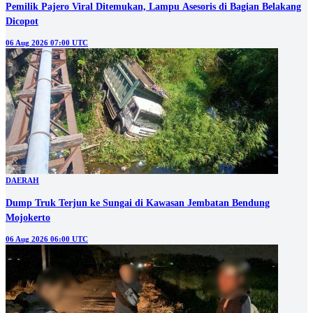
Pemilik Pajero Viral Ditemukan, Lampu Asesoris di Bagian Belakang
Dicopot
06 Aug 2026 07:00 UTC
DAERAH
Dump Truk Terjun ke Sungai di Kawasan Jembatan Bendung
Mojokerto
06 Aug 2026 06:00 UTC