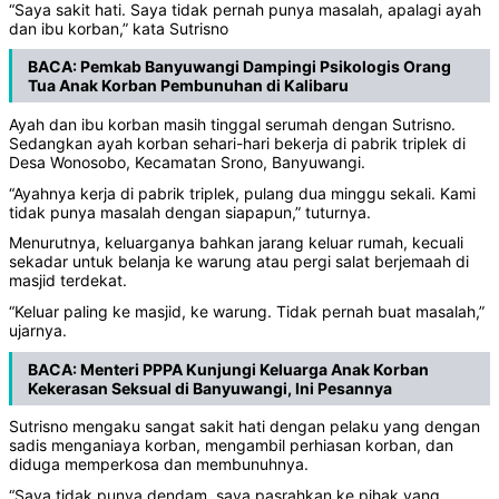
“Saya sakit hati. Saya tidak pernah punya masalah, apalagi ayah
dan ibu korban,” kata Sutrisno
BACA:
Pemkab Banyuwangi Dampingi Psikologis Orang
Tua Anak Korban Pembunuhan di Kalibaru
Ayah dan ibu korban masih tinggal serumah dengan Sutrisno.
Sedangkan ayah korban sehari-hari bekerja di pabrik triplek di
Desa Wonosobo, Kecamatan Srono, Banyuwangi.
“Ayahnya kerja di pabrik triplek, pulang dua minggu sekali. Kami
tidak punya masalah dengan siapapun,” tuturnya.
Menurutnya, keluarganya bahkan jarang keluar rumah, kecuali
sekadar untuk belanja ke warung atau pergi salat berjemaah di
masjid terdekat.
“Keluar paling ke masjid, ke warung. Tidak pernah buat masalah,”
ujarnya.
BACA:
Menteri PPPA Kunjungi Keluarga Anak Korban
Kekerasan Seksual di Banyuwangi, Ini Pesannya
Sutrisno mengaku sangat sakit hati dengan pelaku yang dengan
sadis menganiaya korban, mengambil perhiasan korban, dan
diduga memperkosa dan membunuhnya.
“Saya tidak punya dendam, saya pasrahkan ke pihak yang