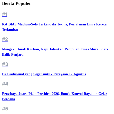
Berita Populer
#1
KA BIAS Madiun-Solo Terkendala Teknis, Perjalanan Lima Kereta
Terlambat
#2
Mengaku Anak Korban, Napi Jalankan Penipuan Emas Murah dari
Balik Penjara
#3
Es Tradisional yang Segar untuk Perayaan 17 Agustus
#4
Persebaya Juara Piala Presiden 2026, Bonek Konvoi Rayakan Gelar
Perdana
#5