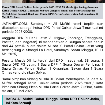
Ketua DPD Partai Golkar Jatim periode 2025-2030 Ali Mufthi (jas kuning) bersama
Ketua Depidar SOKSI Jatim Adi Wibowo (songkok hitam) dan Sekretaris Depidar
SOKSI Jatim Sumardi (kiri) saat Musda DPD Partai Golkar Jatim, Sabtu malam, 10
Mei 2025. Foto:
JATIMNET.COM
, Surabaya – Ali Mufthi resmi terpilih dan
ditetapkan sebagai Ketua DPD Partai Golkar Jawa Timur (Jatim)
periode 2025-2030.
Anggota DPR RI Dapil Jatim VII (Ngawi, Ponorogo, Trenggalek,
Pacitan, dan Magetan) ini mendapatkan dukungan secara penuh
dari 44 pemilik suara dalam Musda XI Partai Golkar Jatim yang
berlangsung di Shangri-La Hotel, Surabaya, Sabtu-Minggu, 10-11
Mei 2025,
Peserta Musda XII itu terdiri dari DPD II sebanyak 38 suara, 1
Suara DPD PG Jatim, 1 Suara DPP, 1 Suara Dewan Pembina, 1
Suara Ormas Pendiri Golkar, 1 Organisasi Sayap dan 1 Suara
Ormas yang didirikan Golkar.
“Kami pimpinan Sidang Musda XI Golkar menetapkan Saudara Ali
Mufthi sebagai Ketua Golkar Jatim periode 2025-2030,” kata
Pimpinan Sidang Pleno Musda Partai Golkar Jatim Zulfikar, Sabtu
malam, 10 Mei 2025.
BACA:
Ali Mufthi Calon Tunggal Ketua DPD Golkar Jatim,
Ini Kata Sarmuji