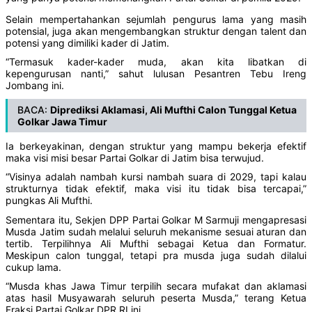
Selain mempertahankan sejumlah pengurus lama yang masih
potensial, juga akan mengembangkan struktur dengan talent dan
potensi yang dimiliki kader di Jatim.
“Termasuk kader-kader muda, akan kita libatkan di
kepengurusan nanti,” sahut lulusan Pesantren Tebu Ireng
Jombang ini.
BACA:
Diprediksi Aklamasi, Ali Mufthi Calon Tunggal Ketua
Golkar Jawa Timur
Ia berkeyakinan, dengan struktur yang mampu bekerja efektif
maka visi misi besar Partai Golkar di Jatim bisa terwujud.
“Visinya adalah nambah kursi nambah suara di 2029, tapi kalau
strukturnya tidak efektif, maka visi itu tidak bisa tercapai,”
pungkas Ali Mufthi.
Sementara itu, Sekjen DPP Partai Golkar M Sarmuji mengapresasi
Musda Jatim sudah melalui seluruh mekanisme sesuai aturan dan
tertib. Terpilihnya Ali Mufthi sebagai Ketua dan Formatur.
Meskipun calon tunggal, tetapi pra musda juga sudah dilalui
cukup lama.
“Musda khas Jawa Timur terpilih secara mufakat dan aklamasi
atas hasil Musyawarah seluruh peserta Musda,” terang Ketua
Fraksi Partai Golkar DPR RI ini.