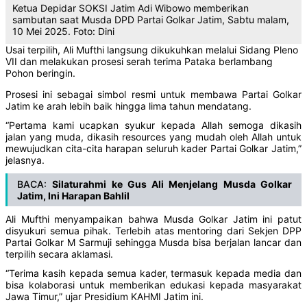
Ketua Depidar SOKSI Jatim Adi Wibowo memberikan
sambutan saat Musda DPD Partai Golkar Jatim, Sabtu malam,
10 Mei 2025. Foto: Dini
Usai terpilih, Ali Mufthi langsung dikukuhkan melalui Sidang Pleno
VII dan melakukan prosesi serah terima Pataka berlambang
Pohon beringin.
Prosesi ini sebagai simbol resmi untuk membawa Partai Golkar
Jatim ke arah lebih baik hingga lima tahun mendatang.
“Pertama kami ucapkan syukur kepada Allah semoga dikasih
jalan yang muda, dikasih resources yang mudah oleh Allah untuk
mewujudkan cita-cita harapan seluruh kader Partai Golkar Jatim,”
jelasnya.
BACA:
Silaturahmi ke Gus Ali Menjelang Musda Golkar
Jatim, Ini Harapan Bahlil
Ali Mufthi menyampaikan bahwa Musda Golkar Jatim ini patut
disyukuri semua pihak. Terlebih atas mentoring dari Sekjen DPP
Partai Golkar M Sarmuji sehingga Musda bisa berjalan lancar dan
terpilih secara aklamasi.
“Terima kasih kepada semua kader, termasuk kepada media dan
bisa kolaborasi untuk memberikan edukasi kepada masyarakat
Jawa Timur,” ujar Presidium KAHMI Jatim ini.