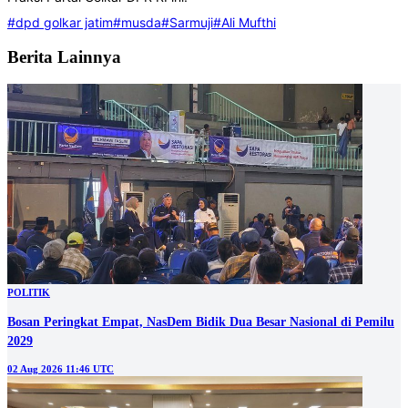
#dpd golkar jatim
#musda
#Sarmuji
#Ali Mufthi
Berita Lainnya
POLITIK
Bosan Peringkat Empat, NasDem Bidik Dua Besar Nasional di Pemilu
2029
02 Aug 2026 11:46 UTC