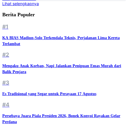
Lihat selengkapnya
Berita Populer
#1
KA BIAS Madiun-Solo Terkendala Teknis, Perjalanan Lima Kereta
Terlambat
#2
Mengaku Anak Korban, Napi Jalankan Penipuan Emas Murah dari
Balik Penjara
#3
Es Tradisional yang Segar untuk Perayaan 17 Agustus
#4
Persebaya Juara Piala Presiden 2026, Bonek Konvoi Rayakan Gelar
Perdana