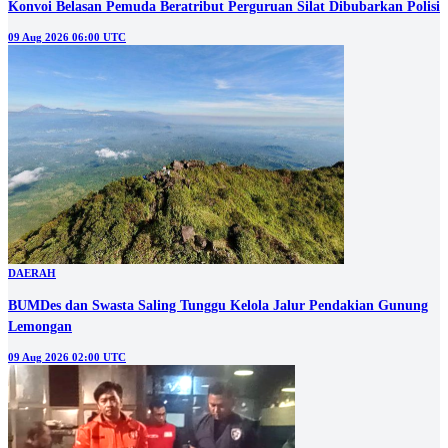
Konvoi Belasan Pemuda Beratribut Perguruan Silat Dibubarkan Polisi
09 Aug 2026 06:00 UTC
DAERAH
BUMDes dan Swasta Saling Tunggu Kelola Jalur Pendakian Gunung
Lemongan
09 Aug 2026 02:00 UTC