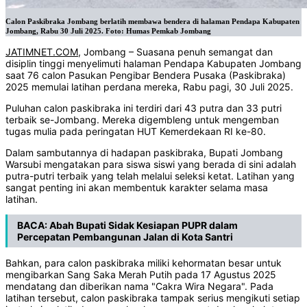
Calon Paskibraka Jombang berlatih membawa bendera di halaman Pendapa Kabupaten
Jombang, Rabu 30 Juli 2025. Foto: Humas Pemkab Jombang
JATIMNET.COM
, Jombang – Suasana penuh semangat dan
disiplin tinggi menyelimuti halaman Pendapa Kabupaten Jombang
saat 76 calon Pasukan Pengibar Bendera Pusaka (Paskibraka)
2025 memulai latihan perdana mereka, Rabu pagi, 30 Juli 2025.
Puluhan calon paskibraka ini terdiri dari 43 putra dan 33 putri
terbaik se-Jombang. Mereka digembleng untuk mengemban
tugas mulia pada peringatan HUT Kemerdekaan RI ke-80.
Dalam sambutannya di hadapan paskibraka, Bupati Jombang
Warsubi mengatakan para siswa siswi yang berada di sini adalah
putra-putri terbaik yang telah melalui seleksi ketat. Latihan yang
sangat penting ini akan membentuk karakter selama masa
latihan.
BACA:
Abah Bupati Sidak Kesiapan PUPR dalam
Percepatan Pembangunan Jalan di Kota Santri
Bahkan, para calon paskibraka miliki kehormatan besar untuk
mengibarkan Sang Saka Merah Putih pada 17 Agustus 2025
mendatang dan diberikan nama "Cakra Wira Negara". Pada
latihan tersebut, calon paskibraka tampak serius mengikuti setiap