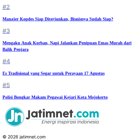
#2
Manajer Kopdes Siap Diterjunkan, Bisnisnya Sudah Siap?
#3
Mengaku Anak Korban, Napi Jalankan Penipuan Emas Murah dari
Balik Penjara
#4
Es Tradisional yang Segar untuk Perayaan 17 Agustus
#5
Polisi Bongkar Makam Pegawai Kejari Kota Mojokerto
© 2026 jatimnet.com