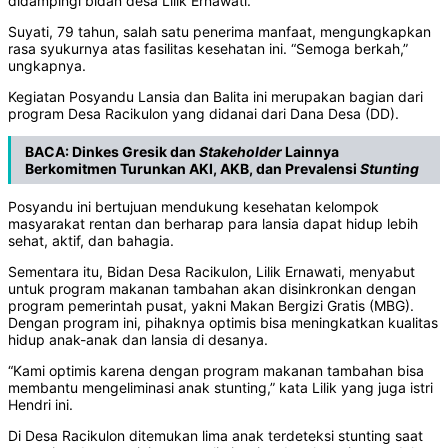
didampingi bidan desa Lilik Ernawati.
Suyati, 79 tahun, salah satu penerima manfaat, mengungkapkan
rasa syukurnya atas fasilitas kesehatan ini. “Semoga berkah,”
ungkapnya.
Kegiatan Posyandu Lansia dan Balita ini merupakan bagian dari
program Desa Racikulon yang didanai dari Dana Desa (DD).
BACA:
Dinkes Gresik dan
Stakeholder
Lainnya
Berkomitmen Turunkan AKI, AKB, dan Prevalensi
Stunting
Posyandu ini bertujuan mendukung kesehatan kelompok
masyarakat rentan dan berharap para lansia dapat hidup lebih
sehat, aktif, dan bahagia.
Sementara itu, Bidan Desa Racikulon, Lilik Ernawati, menyabut
untuk program makanan tambahan akan disinkronkan dengan
program pemerintah pusat, yakni Makan Bergizi Gratis (MBG).
Dengan program ini, pihaknya optimis bisa meningkatkan kualitas
hidup anak-anak dan lansia di desanya.
“Kami optimis karena dengan program makanan tambahan bisa
membantu mengeliminasi anak stunting,” kata Lilik yang juga istri
Hendri ini.
Di Desa Racikulon ditemukan lima anak terdeteksi stunting saat