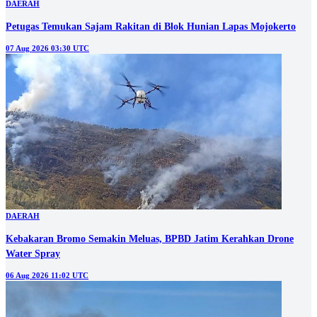
DAERAH
Petugas Temukan Sajam Rakitan di Blok Hunian Lapas Mojokerto
07 Aug 2026 03:30 UTC
DAERAH
Kebakaran Bromo Semakin Meluas, BPBD Jatim Kerahkan Drone
Water Spray
06 Aug 2026 11:02 UTC