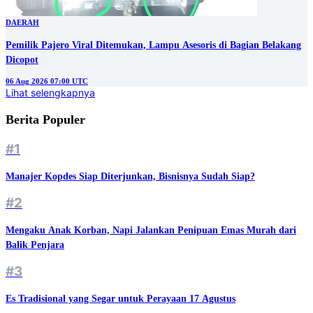
DAERAH
Pemilik Pajero Viral Ditemukan, Lampu Asesoris di Bagian Belakang
Dicopot
06 Aug 2026 07:00 UTC
Lihat selengkapnya
Berita Populer
#1
Manajer Kopdes Siap Diterjunkan, Bisnisnya Sudah Siap?
#2
Mengaku Anak Korban, Napi Jalankan Penipuan Emas Murah dari
Balik Penjara
#3
Es Tradisional yang Segar untuk Perayaan 17 Agustus