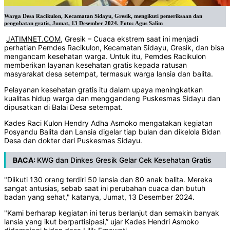
Warga Desa Racikulon, Kecamatan Sidayu, Gresik, mengikuti pemeriksaan dan
pengobatan gratis, Jumat, 13 Desember 2024. Foto: Agus Salim
JATIMNET.COM
, Gresik – Cuaca ekstrem saat ini menjadi
perhatian Pemdes Racikulon, Kecamatan Sidayu, Gresik, dan bisa
mengancam kesehatan warga. Untuk itu, Pemdes Racikulon
memberikan layanan kesehatan gratis kepada ratusan
masyarakat desa setempat, termasuk warga lansia dan balita.
Pelayanan kesehatan gratis itu dalam upaya meningkatkan
kualitas hidup warga dan menggandeng Puskesmas Sidayu dan
dipusatkan di Balai Desa setempat.
Kades Raci Kulon Hendry Adha Asmoko mengatakan kegiatan
Posyandu Balita dan Lansia digelar tiap bulan dan dikelola Bidan
Desa dan dokter dari Puskesmas Sidayu.
BACA:
KWG dan Dinkes Gresik Gelar Cek Kesehatan Gratis
"Diikuti 130 orang terdiri 50 lansia dan 80 anak balita. Mereka
sangat antusias, sebab saat ini perubahan cuaca dan butuh
badan yang sehat," katanya, Jumat, 13 Desember 2024.
"Kami berharap kegiatan ini terus berlanjut dan semakin banyak
lansia yang ikut berpartisipasi,” ujar Kades Hendri Asmoko