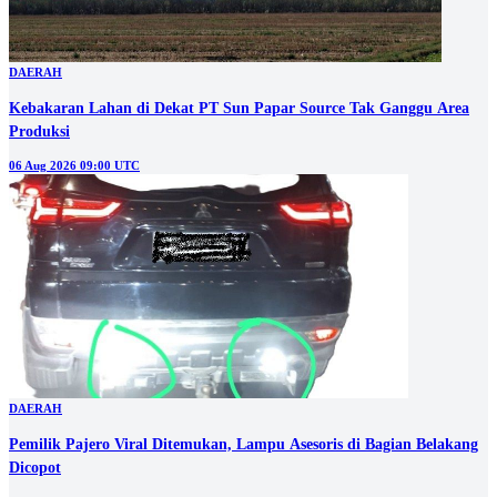
DAERAH
Kebakaran Lahan di Dekat PT Sun Papar Source Tak Ganggu Area
Produksi
06 Aug 2026 09:00 UTC
DAERAH
Pemilik Pajero Viral Ditemukan, Lampu Asesoris di Bagian Belakang
Dicopot