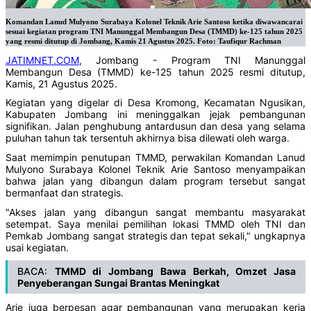
Komandan Lanud Mulyono Surabaya Kolonel Teknik Arie Santoso ketika diwawancarai
sesuai kegiatan program TNI Manunggal Membangun Desa (TMMD) ke-125 tahun 2025
yang resmi ditutup di Jombang, Kamis 21 Agustus 2025. Foto: Taufiqur Rachman
JATIMNET.COM
, Jombang - Program TNI Manunggal
Membangun Desa (TMMD) ke-125 tahun 2025 resmi ditutup,
Kamis, 21 Agustus 2025.
Kegiatan yang digelar di Desa Kromong, Kecamatan Ngusikan,
Kabupaten Jombang ini meninggalkan jejak pembangunan
signifikan. Jalan penghubung antardusun dan desa yang selama
puluhan tahun tak tersentuh akhirnya bisa dilewati oleh warga.
Saat memimpin penutupan TMMD, perwakilan Komandan Lanud
Mulyono Surabaya Kolonel Teknik Arie Santoso menyampaikan
bahwa jalan yang dibangun dalam program tersebut sangat
bermanfaat dan strategis.
"Akses jalan yang dibangun sangat membantu masyarakat
setempat. Saya menilai pemilihan lokasi TMMD oleh TNI dan
Pemkab Jombang sangat strategis dan tepat sekali," ungkapnya
usai kegiatan.
BACA:
TMMD di Jombang Bawa Berkah, Omzet Jasa
Penyeberangan Sungai Brantas Meningkat
Arie juga berpesan agar pembangunan yang merupakan kerja