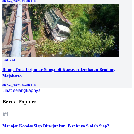
06 Aug 2026 07:00 UTC
DAERAH
Dump Truk Terjun ke Sungai di Kawasan Jembatan Bendung
Mojokerto
06 Aug 2026 06:00 UTC
Lihat selengkapnya
Berita Populer
#1
Manajer Kopdes Siap Diterjunkan, Bisnisnya Sudah Siap?