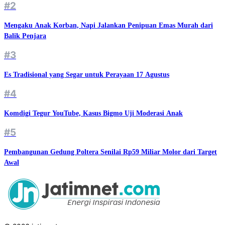
#2
Mengaku Anak Korban, Napi Jalankan Penipuan Emas Murah dari
Balik Penjara
#3
Es Tradisional yang Segar untuk Perayaan 17 Agustus
#4
Komdigi Tegur YouTube, Kasus Bigmo Uji Moderasi Anak
#5
Pembangunan Gedung Poltera Senilai Rp59 Miliar Molor dari Target
Awal