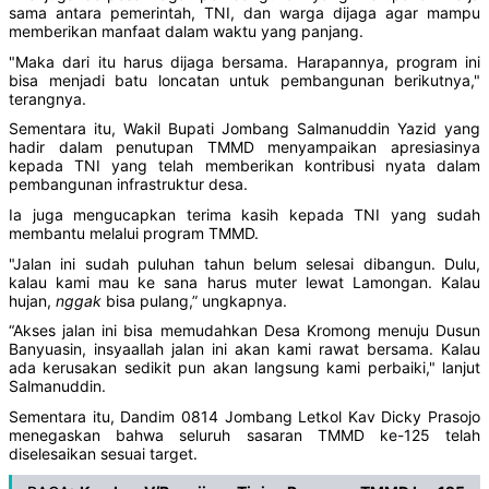
sama antara pemerintah, TNI, dan warga dijaga agar mampu
memberikan manfaat dalam waktu yang panjang.
"Maka dari itu harus dijaga bersama. Harapannya, program ini
bisa menjadi batu loncatan untuk pembangunan berikutnya,"
terangnya.
Sementara itu, Wakil Bupati Jombang Salmanuddin Yazid yang
hadir dalam penutupan TMMD menyampaikan apresiasinya
kepada TNI yang telah memberikan kontribusi nyata dalam
pembangunan infrastruktur desa.
Ia juga mengucapkan terima kasih kepada TNI yang sudah
membantu melalui program TMMD.
"Jalan ini sudah puluhan tahun belum selesai dibangun. Dulu,
kalau kami mau ke sana harus muter lewat Lamongan. Kalau
hujan,
nggak
bisa pulang,” ungkapnya.
“Akses jalan ini bisa memudahkan Desa Kromong menuju Dusun
Banyuasin, insyaallah jalan ini akan kami rawat bersama. Kalau
ada kerusakan sedikit pun akan langsung kami perbaiki," lanjut
Salmanuddin.
Sementara itu, Dandim 0814 Jombang Letkol Kav Dicky Prasojo
menegaskan bahwa seluruh sasaran TMMD ke-125 telah
diselesaikan sesuai target.