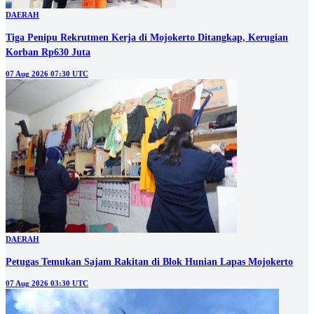
DAERAH
Tiga Penipu Rekrutmen Kerja di Mojokerto Ditangkap, Kerugian
Korban Rp630 Juta
07 Aug 2026 07:30 UTC
DAERAH
Petugas Temukan Sajam Rakitan di Blok Hunian Lapas Mojokerto
07 Aug 2026 03:30 UTC