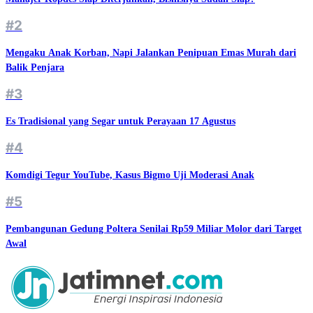
#2
Mengaku Anak Korban, Napi Jalankan Penipuan Emas Murah dari
Balik Penjara
#3
Es Tradisional yang Segar untuk Perayaan 17 Agustus
#4
Komdigi Tegur YouTube, Kasus Bigmo Uji Moderasi Anak
#5
Pembangunan Gedung Poltera Senilai Rp59 Miliar Molor dari Target
Awal