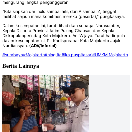
mengurangi angka pengangguran.
"Kita siapkan dari hulu sampai hilir, dari A sampai Z, tinggal
melihat sejauh mana komitmen mereka (peserta)," pungkasnya.
Dalam kesempatan ini, turut dihadirkan sebagai Narasumber,
Kepala Dispora Provinsi Jatim Pulung Chausar, dan Kepala
Diskopukmperindag Kota Mojokerto Ani Wijaya. Turut hadir pula
dalam kesempatan ini, Plt Kadisporapar Kota Mojokerto Jujuk
Nurdiansyah.
(ADV/Inforial)
#surabaya
#Mojokerto
#ning ita
#ika puspitasari
#UMKM Mojokerto
Berita Lainnya