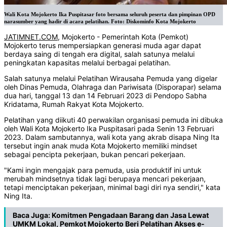
Wali Kota Mojokerto Ika Puspitasar foto bersama seluruh peserta dan pimpinan OPD
narasumber yang hadir di acara pelatihan. Foto: Diskominfo Kota Mojokerto
JATIMNET.COM
, Mojokerto - Pemerintah Kota (Pemkot)
Mojokerto terus mempersiapkan generasi muda agar dapat
berdaya saing di tengah era digital, salah satunya melalui
peningkatan kapasitas melalui berbagai pelatihan.
Salah satunya melalui Pelatihan Wirausaha Pemuda yang digelar
oleh Dinas Pemuda, Olahraga dan Pariwisata (Disporapar) selama
dua hari, tanggal 13 dan 14 Februari 2023 di Pendopo Sabha
Kridatama, Rumah Rakyat Kota Mojokerto.
Pelatihan yang diikuti 40 perwakilan organisasi pemuda ini dibuka
oleh Wali Kota Mojokerto Ika Puspitasari pada Senin 13 Februari
2023. Dalam sambutannya, wali kota yang akrab disapa Ning Ita
tersebut ingin anak muda Kota Mojokerto memiliki mindset
sebagai pencipta pekerjaan, bukan pencari pekerjaan.
"Kami ingin mengajak para pemuda, usia produktif ini untuk
merubah mindsetnya tidak lagi berupaya mencari pekerjaan,
tetapi menciptakan pekerjaan, minimal bagi diri nya sendiri," kata
Ning Ita.
Baca Juga:
Komitmen Pengadaan Barang dan Jasa Lewat
UMKM Lokal, Pemkot Mojokerto Beri Pelatihan Akses e-